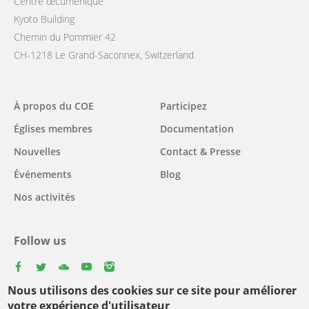
Centre œcuménique
Kyoto Building
Chemin du Pommier 42
CH-1218 Le Grand-Saconnex, Switzerland
Main
À propos du COE
Participez
navigation
Églises membres
Documentation
Nouvelles
Contact & Presse
Événements
Blog
Nos activités
Follow us
facebook
twitter
youtube
youtube
instagram
Nous utilisons des cookies sur ce site pour améliorer
Select
votre expérience d'utilisateur