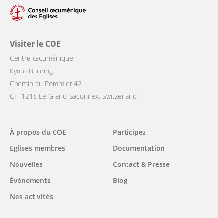
Visiter le COE
Centre œcuménique
Kyoto Building
Chemin du Pommier 42
CH-1218 Le Grand-Saconnex, Switzerland
Main
À propos du COE
Participez
navigation
Églises membres
Documentation
Nouvelles
Contact & Presse
Événements
Blog
Nos activités