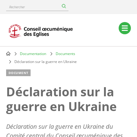
Skip
Rechercher
to
main
content
Main
navigation
Documentation
Documents
Breadcrumb
Déclaration sur la guerre en Ukraine
DOCUMENT
Déclaration sur la
guerre en Ukraine
Déclaration sur la guerre en Ukraine
du
Comité central du Conseil œcuménique des