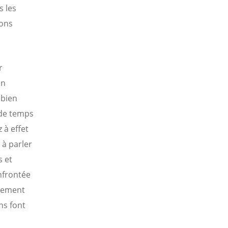
 les
ions
r
un
 bien
 de temps
 à effet
 à parler
s et
nfrontée
acement
ns font