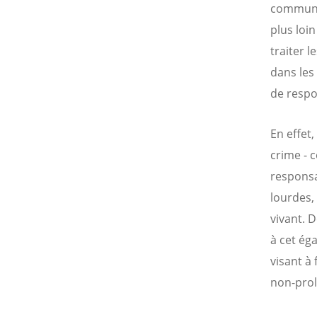
communau
plus loi
traiter 
dans les
de respo
En effet
crime - 
responsa
lourdes,
vivant. 
à cet éga
visant à 
non-prol