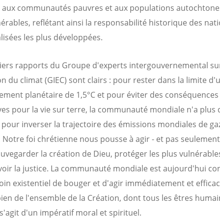
 aux communautés pauvres et aux populations autochtones
érables, reflétant ainsi la responsabilité historique des nat
alisées les plus développées.
iers rapports du Groupe d'experts intergouvernemental su
on du climat (GIEC) sont clairs : pour rester dans la limite d'
ement planétaire de 1,5°C et pour éviter des conséquences
ves pour la vie sur terre, la communauté mondiale n'a plus
 pour inverser la trajectoire des émissions mondiales de gaz
. Notre foi chrétienne nous pousse à agir - et pas seulement
auvegarder la création de Dieu, protéger les plus vulnérable
ir la justice. La communauté mondiale est aujourd'hui co
oin existentiel de bouger et d'agir immédiatement et effic
bien de l'ensemble de la Création, dont tous les êtres humai
l s'agit d'un impératif moral et spirituel.