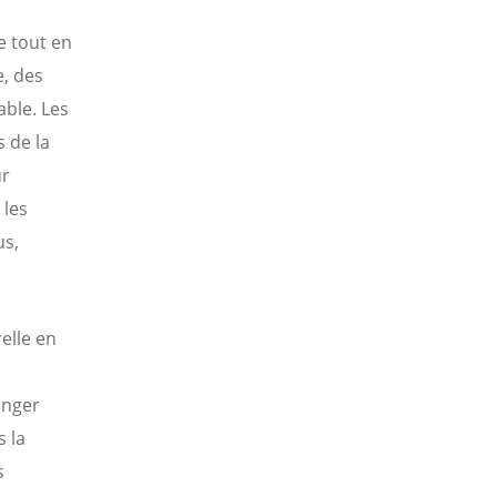
e tout en
e, des
able. Les
 de la
ur
 les
us,
elle en
anger
s la
s