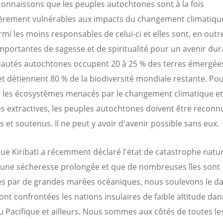
onnaissons que les peuples autochtones sont à la fois
ièrement vulnérables aux impacts du changement climatiqu
rmi les moins responsables de celui-ci et elles sont, en outr
importantes de sagesse et de spiritualité pour un avenir dur
tés autochtones occupent 20 à 25 % des terres émergées
et détiennent 80 % de la biodiversité mondiale restante. Po
 les écosystèmes menacés par le changement climatique et
es extractives, les peuples autochtones doivent être reconn
 et soutenus. Il ne peut y avoir d'avenir possible sans eux.
ue Kiribati a récemment déclaré l'état de catastrophe natur
'une sécheresse prolongée et que de nombreuses îles sont
 par de grandes marées océaniques, nous soulevons le d
ont confrontées les nations insulaires de faible altitude dan
u Pacifique et ailleurs. Nous sommes aux côtés de toutes le