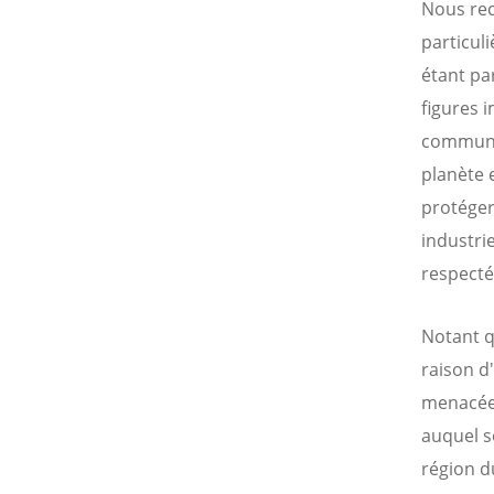
Nous rec
particul
étant pa
figures 
communau
planète 
protéger
industri
respectés
Notant q
raison d
menacées
auquel s
région d