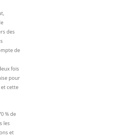
t,
de
ers des
es
ompte de
deux fois
mise pour
et cette
70 % de
s les
ions et