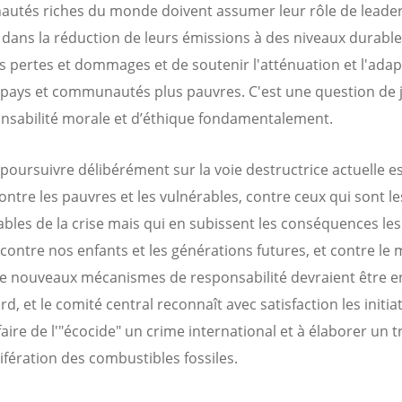
tés riches du monde doivent assumer leur rôle de leader 
n dans la réduction de leurs émissions à des niveaux durable
les pertes et dommages et de soutenir l'atténuation et l'ada
 pays et communautés plus pauvres. C'est une question de j
nsabilité morale et d’éthique fondamentalement.
, poursuivre délibérément sur la voie destructrice actuelle e
contre les pauvres et les vulnérables, contre ceux qui sont l
bles de la crise mais qui en subissent les conséquences les
 contre nos enfants et les générations futures, et contre le
De nouveaux mécanismes de responsabilité devraient être e
rd, et le comité central reconnaît avec satisfaction les initia
faire de l'"écocide" un crime international et à élaborer un t
ifération des combustibles fossiles.