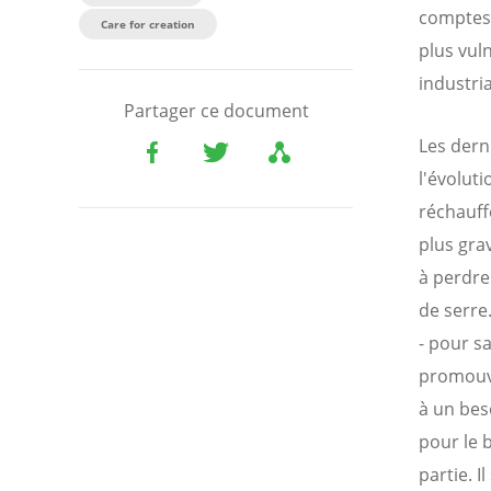
comptes
Care for creation
plus vuln
industri
Partager ce document
Les dern
l'évoluti
réchauff
plus gra
à perdre
de serre
- pour s
promouvo
à un bes
pour le 
partie. I