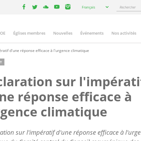
Select
Rechercher
Français
your
facebook
twitter
youtube
youtube
instagram
language
COE
Églises membres
Nouvelles
Événements
Nos activités
ation
ératif d'une réponse efficace à l'urgence climatique
T
laration sur l'impérati
ne réponse efficace à
rgence climatique
tion sur l'impératif d'une réponse efficace à l'urg