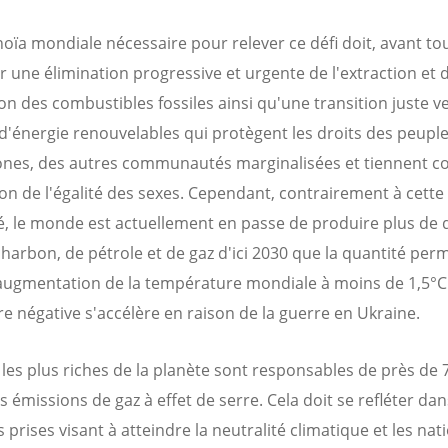
oïa mondiale nécessaire pour relever ce défi doit, avant tou
r une élimination progressive et urgente de l'extraction et 
tion des combustibles fossiles ainsi qu'une transition juste v
d'énergie renouvelables qui protègent les droits des peupl
nes, des autres communautés marginalisées et tiennent c
ion de l'égalité des sexes. Cependant, contrairement à cette
é, le monde est actuellement en passe de produire plus de 
charbon, de pétrole et de gaz d'ici 2030 que la quantité per
l’augmentation de la température mondiale à moins de 1,5°C 
ire négative s'accélère en raison de la guerre en Ukraine.
 les plus riches de la planète sont responsables de près de 
s émissions de gaz à effet de serre. Cela doit se refléter dan
 prises visant à atteindre la neutralité climatique et les nat