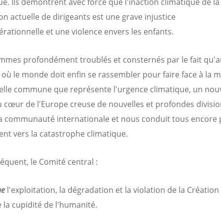
e. Ils démontrent avec force que l'inaction climatique de la
on actuelle de dirigeants est une grave injustice
érationnelle et une violence envers les enfants.
mes profondément troublés et consternés par le fait qu'a
ù le monde doit enfin se rassembler pour faire face à la 
ielle commune que représente l'urgence climatique, un no
au cœur de l'Europe creuse de nouvelles et profondes divisi
la communauté internationale et nous conduit tous encore 
nt vers la catastrophe climatique.
équent, le Comité central :
ne
l'exploitation, la dégradation et la violation de la Créatio
e la cupidité de l'humanité.