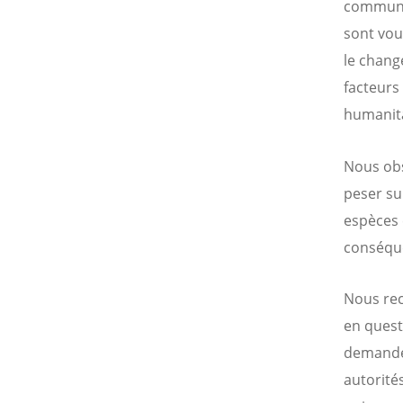
communau
sont vou
le chang
facteurs
humanita
Nous obs
peser su
espèces 
conséque
Nous rec
en quest
demanden
autorité