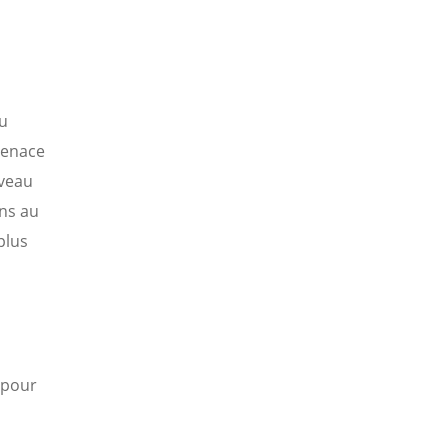
u
menace
uveau
ons au
plus
n pour