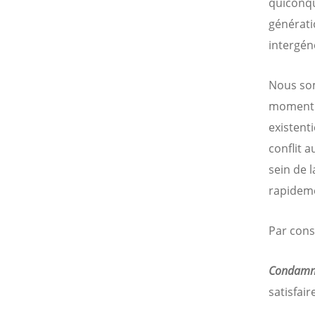
quiconqu
générati
intergén
Nous som
moment o
existent
conflit 
sein de 
rapideme
Par cons
Condam
satisfair