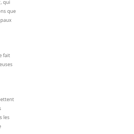
, qui
ons que
cipaux
 fait
reuses
mettent
s
 les
e