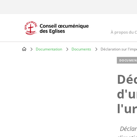
Skip
to
main
content
À propos du 
Main
navig
Documentation
Documents
Déclaration sur l'imp
Breadcrumb
DOCUMEN
Déc
d'u
l'u
Déclara