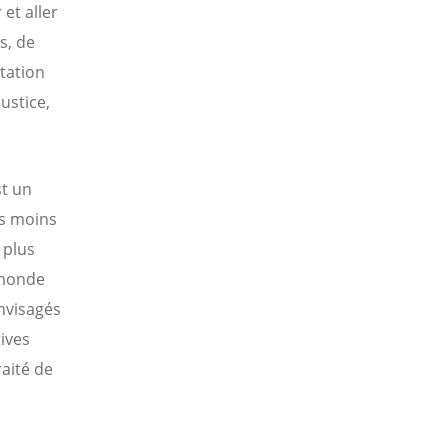
et aller
s, de
ptation
ustice,
st un
es moins
 plus
 monde
nvisagés
tives
raité de