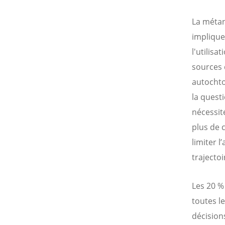
La métan
implique
l'utilisa
sources 
autochto
la quest
nécessit
plus de 
limiter 
trajecto
Les 20 %
toutes le
décisions