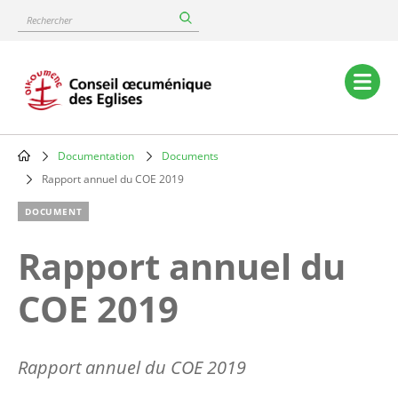
Skip
Rechercher
to
main
content
Main
navigation
Documentation
Documents
Breadcrumb
Rapport annuel du COE 2019
DOCUMENT
Rapport annuel du
COE 2019
Rapport annuel du COE 2019