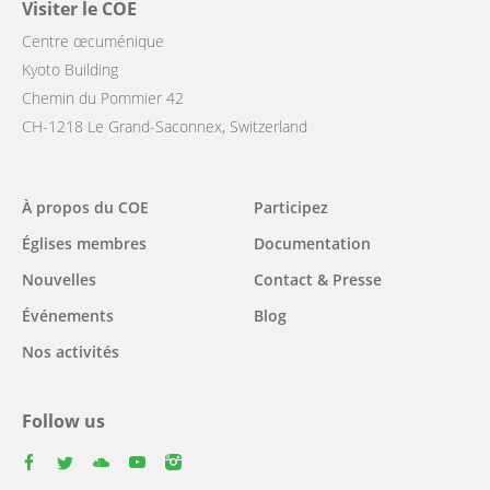
Visiter le COE
Centre œcuménique
Kyoto Building
Chemin du Pommier 42
CH-1218 Le Grand-Saconnex, Switzerland
Main
À propos du COE
Participez
navigation
Églises membres
Documentation
Nouvelles
Contact & Presse
Événements
Blog
Nos activités
Follow us
facebook
twitter
youtube
youtube
instagram