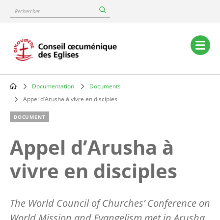
Skip
Rechercher
to
main
content
Main
navigation
Documentation
Documents
Breadcrumb
Appel d’Arusha à vivre en disciples
DOCUMENT
Appel d’Arusha à
vivre en disciples
The World Council of Churches’ Conference on
World Mission and Evangelism met in Arusha,