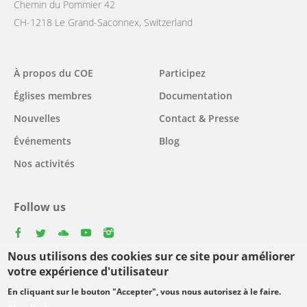
Chemin du Pommier 42
CH-1218 Le Grand-Saconnex, Switzerland
Main
À propos du COE
Participez
navigation
Églises membres
Documentation
Nouvelles
Contact & Presse
Événements
Blog
Nos activités
Follow us
facebook
twitter
youtube
youtube
instagram
Nous utilisons des cookies sur ce site pour améliorer
Select
votre expérience d'utilisateur
your
En cliquant sur le bouton "Accepter", vous nous autorisez à le faire.
Footer
language
© Copyright WCC 2026
Conditions d'utilisation