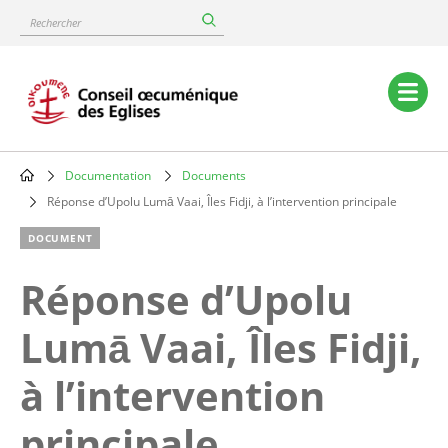
Skip
Rechercher
to
main
content
Main
navigation
Documentation
Documents
Breadcrumb
Réponse d’Upolu Lumā Vaai, Îles Fidji, à l’intervention principale
DOCUMENT
Réponse d’Upolu
Lumā Vaai, Îles Fidji,
à l’intervention
principale