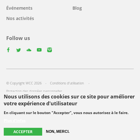
Événements
Blog
Nos activités
Follow us
facebook
twitter
youtube
youtube
instagram
Select
your
Footer
language
© Copyright WCC 2026
Conditions d'utilisation
menu
Protection des données personnelles
Nous utilisons des cookies sur ce site pour améliorer
votre expérience d'utilisateur
En cliquant sur le bouton "Accepter", vous nous autorisez à le faire.
Plus d'infos
ACCEPTER
NON, MERCI.