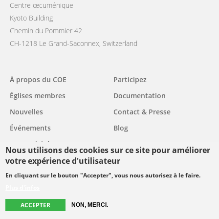
Centre œcuménique
Kyoto Building
Chemin du Pommier 42
CH-1218 Le Grand-Saconnex, Switzerland
Main
À propos du COE
Participez
navigation
Églises membres
Documentation
Nouvelles
Contact & Presse
Événements
Blog
Nos activités
Nous utilisons des cookies sur ce site pour améliorer
votre expérience d'utilisateur
Follow us
En cliquant sur le bouton "Accepter", vous nous autorisez à le faire.
Plus d'infos
facebook
twitter
youtube
youtube
instagram
ACCEPTER
NON, MERCI.