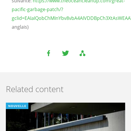
suivante:
https://www.theoceancleanup.com/great-
pacific-garbage-patch/?
gclid=EAIaIQobChMInYbv8vbA4AIVDDBpCh3XtAsWEAA
anglais)
Related content
NOUVELLE