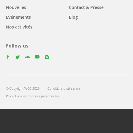
Nouvelles
Contact & Presse
Événements
Blog
Nos activités
Follow us
facebook
twitter
youtube
youtube
instagram
Select
your
Footer
language
© Copyright WCC 2026
Conditions d'utilisation
menu
Protection des données personnelles