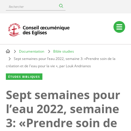
Skip
Rechercher
to
main
content
Main
navigation
Documentation
Bible studies
Breadcrumb
Sept semaines pour l’eau 2022, semaine 3: «Prendre soin de la
création et de l'eau pour la vie », par Louk Andrianos
ÉTUDES BIBLIQUES
Sept semaines pour
l’eau 2022, semaine
3: «Prendre soin de