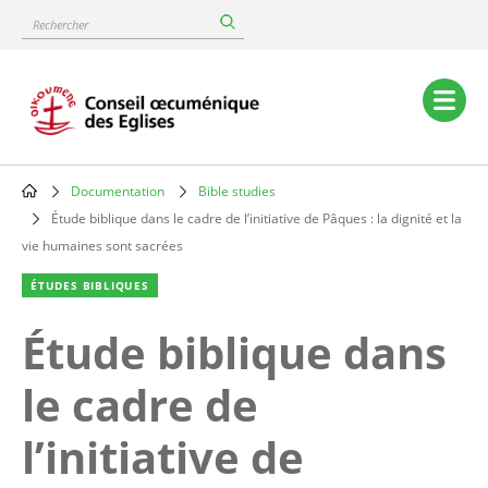
Skip
Rechercher
to
main
content
Main
navigation
Documentation
Bible studies
Breadcrumb
Étude biblique dans le cadre de l’initiative de Pâques : la dignité et la
vie humaines sont sacrées
ÉTUDES BIBLIQUES
Étude biblique dans
le cadre de
l’initiative de