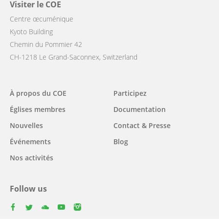
Visiter le COE
Centre œcuménique
Kyoto Building
Chemin du Pommier 42
CH-1218 Le Grand-Saconnex, Switzerland
Main
À propos du COE
Participez
navigation
Églises membres
Documentation
Nouvelles
Contact & Presse
Événements
Blog
Nos activités
Follow us
facebook
twitter
youtube
youtube
instagram