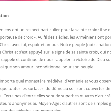
ction
iens ont un respect particulier pour la sainte croix : il se q
porteuse de croix ». Au fil des siècles, les Arméniens ont por
 Christ avec foi, espoir et amour. Notre peuple (notre nation
 Christ et s’est appuyé sur le signe de sa sainte croix, qui n
 rappelé et continue de nous rappeler la victoire de Dieu sur
nsi que son amour inconditionnel pour son peuple.
n’importe quel monastère médiéval d’Arménie et vous obser
que toutes les surfaces, du dôme au sol, sont couvertes de 
s. Certaines d’entre elles sont de superbes œuvres d’art cr
pteurs anonymes au Moyen-Âge ; d’autres sont de simples 
s par des pèlerins contemporains.