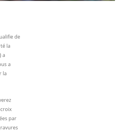
ualifie de
té la
) a
ous a
 la
verez
croix
éées par
gravures