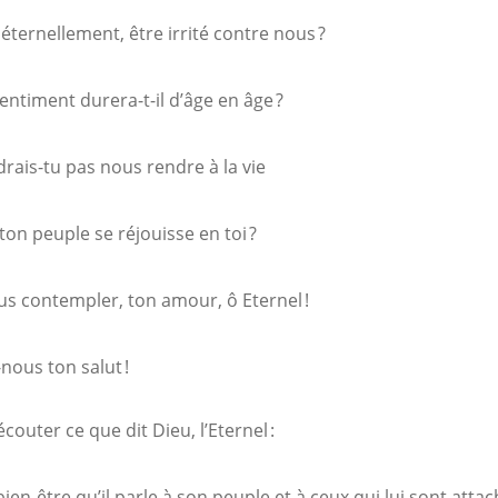
éternellement, être irrité contre nous ?
entiment durera-t-il d’âge en âge ?
rais-tu pas nous rendre à la vie
ton peuple se réjouisse en toi ?
us contempler, ton amour, ô Eternel !
nous ton salut !
écouter ce que dit Dieu, l’Eternel :
bien-être qu’il parle à son peuple et à ceux qui lui sont attac