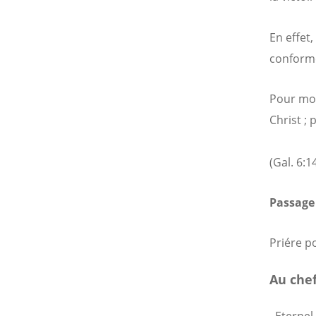
En effet,
conformé
Pour moi
Christ ;
(Gal. 6:14
Passage 
Priére p
Au che