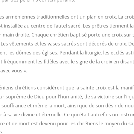
es arméniennes traditionnelles ont un plan en croix. La croix
installée au centre de l’autel sacré. Les prêtres tiennent la
r main droite. Chaque chrétien baptisé porte une croix sur 
. Les vêtements et les vases sacrés sont décorés de croix. De
nt les dômes des églises. Pendant la liturgie, les ecclésiast
t fréquemment les fidèles avec le signe de la croix en disant
 avec vous ».
niens chrétiens considèrent que la sainte croix est la mani
r suprême de Dieu pour l’humanité, de sa victoire sur l’injus
a souffrance et même la mort, ainsi que de son désir de nous
r à sa vie divine et éternelle. Ce qui était autrefois un inst
ce et de mort est devenu pour les chrétiens le moyen du sal
e.