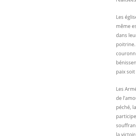
Les églis
même est 
dans leu
poitrine
couronne
bénissen
paix soit
Les Armé
de l’amou
péché, l
participe
souffran
la victoir