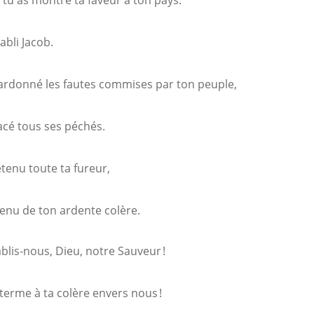
 tu as montré ta faveur à ton pays.
abli Jacob.
rdonné les fautes commises par ton peuple,
facé tous ses péchés.
tenu toute ta fureur,
venu de ton ardente colère.
blis-nous, Dieu, notre Sauveur !
terme à ta colère envers nous !