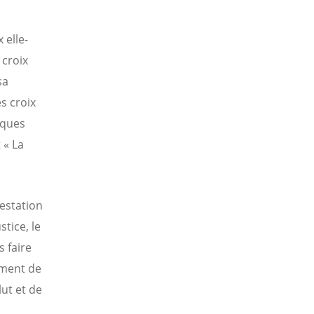
 elle-
 croix
sa
s croix
iques
 « La
festation
tice, le
 faire
rument de
ut et de