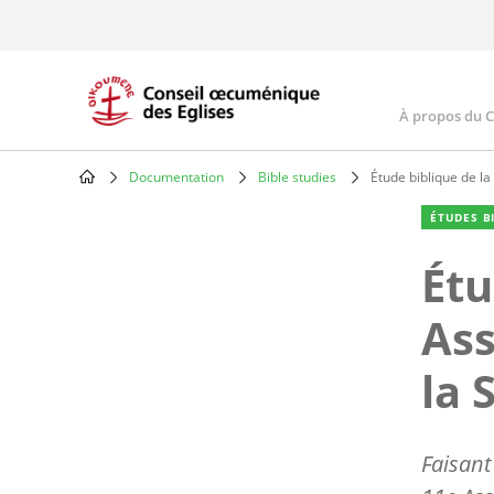
Skip
to
main
content
À propos du 
Main
navig
Documentation
Bible studies
Étude biblique de la
Breadcrumb
ÉTUDES B
Étu
Ass
la 
Faisant