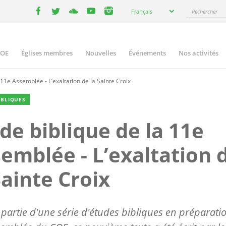
Select
Rechercher
Français
your
facebook
twitter
youtube
youtube
instagram
language
COE
Églises membres
Nouvelles
Événements
Nos activités
ation
 11e Assemblée - L’exaltation de la Sainte Croix
IBLIQUES
de biblique de la 11e
emblée - L’exaltation 
Sainte Croix
 partie d'une série d'études bibliques en préparati