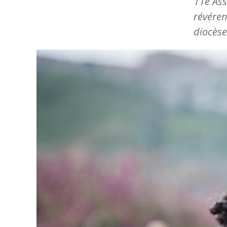
11e Ass
révéren
diocèse
Image