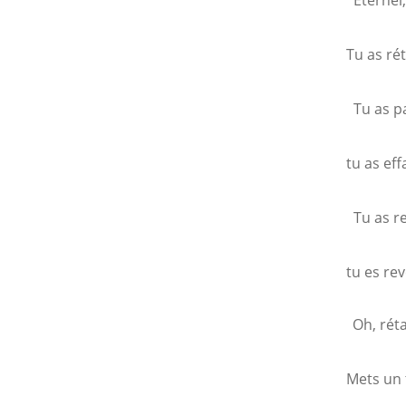
Eternel,
Tu as rét
Tu as pa
tu as ef
Tu as re
tu es re
Oh, réta
Mets un 