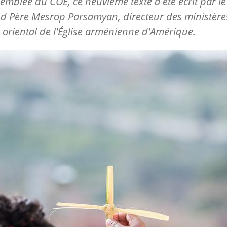
emblée du COE, ce neuvième texte a été écrit par le
d Père Mesrop Parsamyan, directeur des ministère
 oriental de l'Église arménienne d'Amérique.