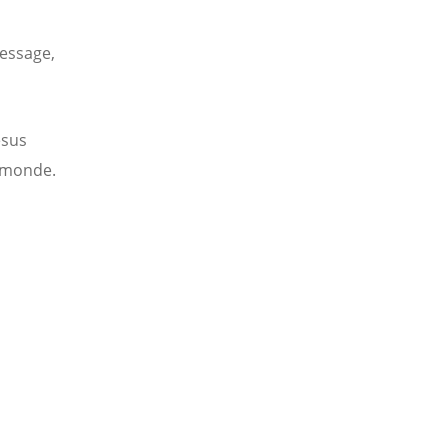
message,
ésus
e monde.