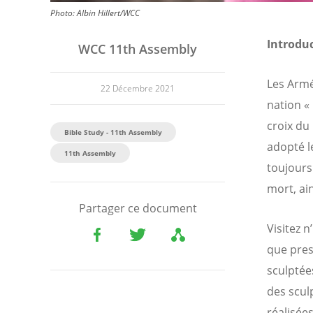
Photo:
Albin Hillert/WCC
Introdu
WCC 11th Assembly
Les Armén
22 Décembre 2021
nation « 
croix du
Bible Study - 11th Assembly
adopté le
11th Assembly
toujours
mort, ai
Partager ce document
Visitez 
que pres
sculptée
des scul
réalisée