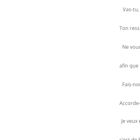
Vas-tu, 
Ton ress
Ne voud
afin que 
Fais-no
Accorde-
Je veux 
c’est de 