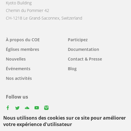
Kyoto Building
Chemin du Pommier 42
CH-1218 Le Grand-Saconnex, Switzerland
Main
À propos du COE
Participez
navigation
Églises membres
Documentation
Nouvelles
Contact & Presse
Événements
Blog
Nos activités
Follow us
facebook
twitter
youtube
youtube
instagram
Nous utilisons des cookies sur ce site pour améliorer
Select
votre expérience d'utilisateur
your