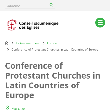
Skip
Rechercher
to
main
content
Main
navigation
Églises membres
Europe
Breadcrumb
Conference of Protestant Churches in Latin Countries of Europe
Conference of
Protestant Churches in
Latin Countries of
Europe
Europe