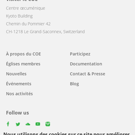
Centre œcuménique
Kyoto Building
Chemin du Pommier 42
CH-1218 Le Grand-Saconnex, Switzerland
Main
À propos du COE
Participez
navigation
Églises membres
Documentation
Nouvelles
Contact & Presse
Événements
Blog
Nos activités
Follow us
facebook
twitter
youtube
youtube
instagram
Nous utilisons des cookies sur ce site pour améliorer