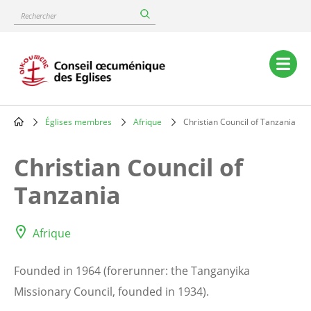
Skip
Rechercher
to
main
content
Main
navigation
Églises membres
Afrique
Christian Council of Tanzania
Breadcrumb
Christian Council of
Tanzania
Afrique
Founded in 1964 (forerunner: the Tanganyika
Missionary Council, founded in 1934).