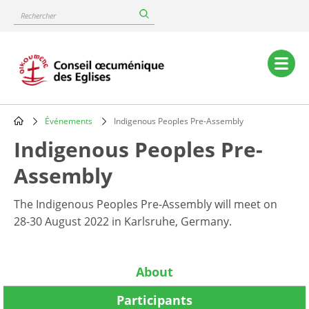
Skip
Rechercher
to
main
content
Main
navigation
Événements
Indigenous Peoples Pre-Assembly
Breadcrumb
Indigenous Peoples Pre-
Assembly
The Indigenous Peoples Pre-Assembly will meet on
28-30 August 2022 in Karlsruhe, Germany.
About
Participants