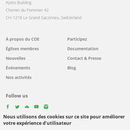
Kyoto Building
Chemin du Pommier 42
CH-1218 Le Grand-Saconnex, Switzerland
Main
À propos du COE
Participez
navigation
Églises membres
Documentation
Nouvelles
Contact & Presse
Événements
Blog
Nos activités
Follow us
facebook
twitter
youtube
youtube
instagram
Nous utilisons des cookies sur ce site pour améliorer
votre expérience d'utilisateur