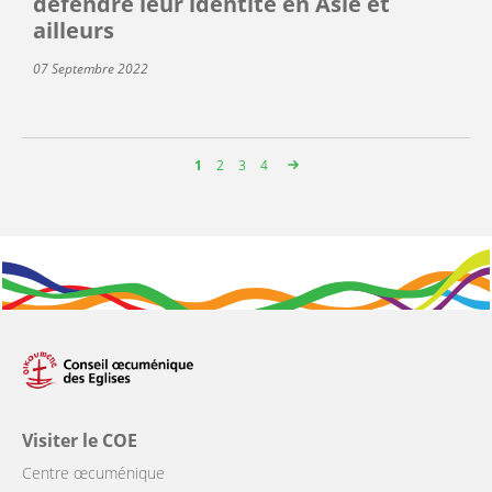
défendre leur identité en Asie et
ailleurs
07 Septembre 2022
Page
1
Page
2
Page
3
Page
4
Pagination
Visiter le COE
Centre œcuménique