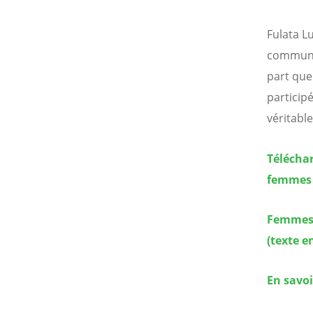
Fulata 
communau
part que
participé
véritabl
Téléchar
femmes 
Femmes 
(texte e
En savo