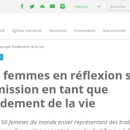
Select
Rechercher
Français
your
facebook
twitter
youtube
youtube
instagram
language
COE
Églises membres
Nouvelles
Événements
Nos activités
ation
ant que fondement de la vie
E
 femmes en réflexion 
mission en tant que
dement de la vie
 50 femmes du monde entier représentant des trad