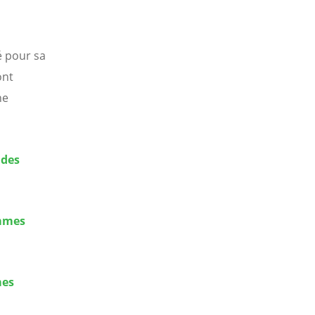
 pour sa
ont
ne
 des
emmes
mes