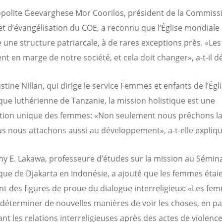
polite Geevarghese Mor Coorilos, président de la Commiss
et d’évangélisation du COE, a reconnu que l’Église mondiale
 une structure patriarcale, à de rares exceptions près. «L
t en marge de notre société, et cela doit changer», a-t-il dé
tine Nillan, qui dirige le service Femmes et enfants de l’Égl
que luthérienne de Tanzanie, la mission holistique est une
tion unique des femmes: «Non seulement nous prêchons la 
s nous attachons aussi au développement», a-t-elle expliqu
 E. Lakawa, professeure d’études sur la mission au Sémin
que de Djakarta en Indonésie, a ajouté que les femmes étai
t des figures de proue du dialogue interreligieux: «Les fe
déterminer de nouvelles manières de voir les choses, en par
nt les relations interreligieuses après des actes de violence