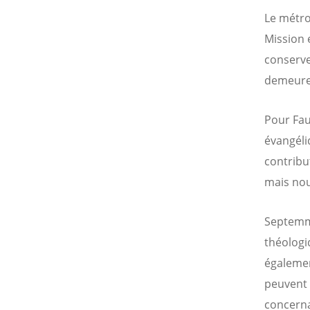
Le métro
Mission 
conserve
demeuren
Pour Faus
évangéli
contribu
mais nou
Septemmy
théologi
égalemen
peuvent 
concerna