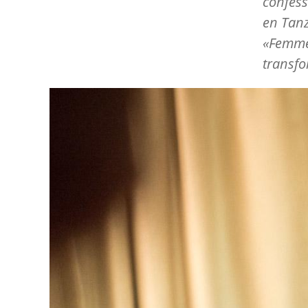
confess
en Tanz
«Femmes
transfo
Image