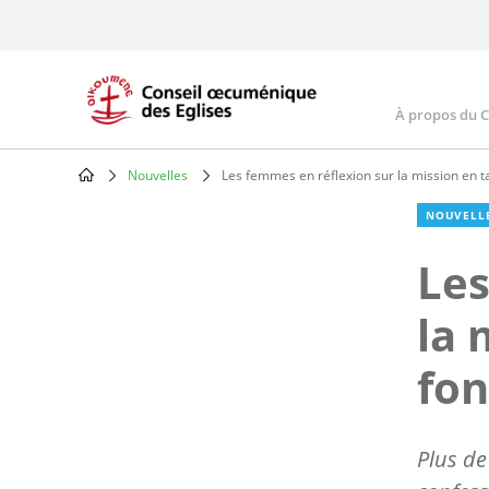
Skip
to
main
content
À propos du 
Main
navig
Nouvelles
Les femmes en réflexion sur la mission en t
Breadcrumb
NOUVELL
Les
la 
fon
Plus de