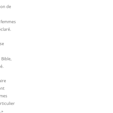
ion de
es femmes
claré.
ise
Bible,
é.
aire
ent
mmes
ticulier
.»