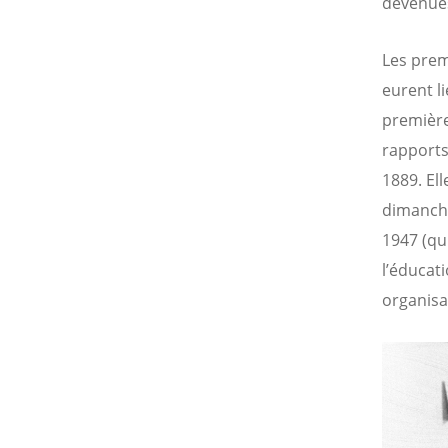
devenues
Les pre
eurent l
première
rapports
1889. El
dimanche
1947 (qu
l’éducat
organisa