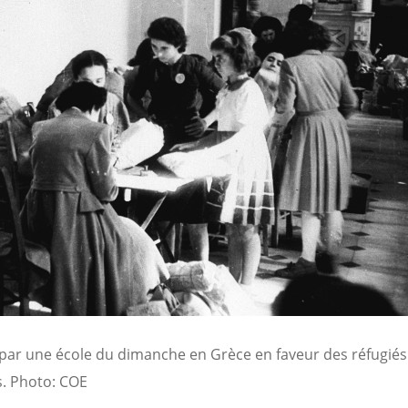
 par une école du dimanche en Grèce en faveur des réfugiés
s
.
Photo: COE