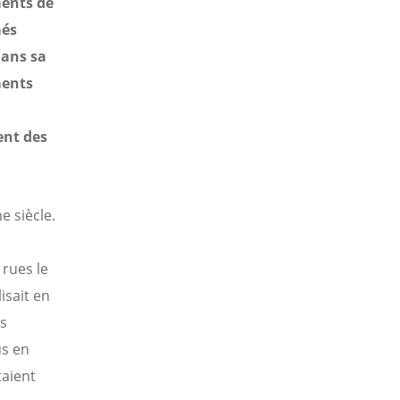
ments de
més
dans sa
ments
ent des
 siècle.
 rues le
isait en
es
us en
taient