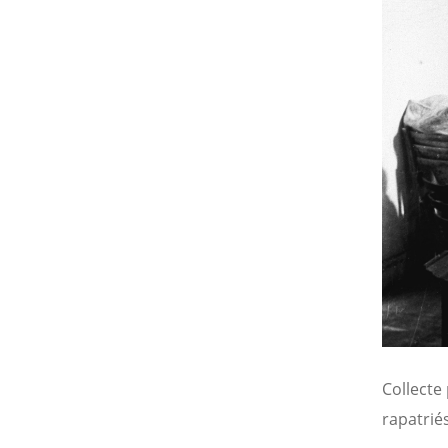
Collecte
rapatrié