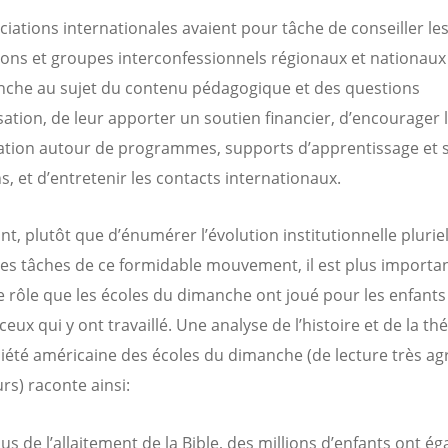
ciations internationales avaient pour tâche de conseiller le
ions et groupes interconfessionnels régionaux et nationaux
che au sujet du contenu pédagogique et des questions
sation, de leur apporter un soutien financier, d’encourager 
ation autour de programmes, supports d’apprentissage et 
 et d’entretenir les contacts internationaux.
, plutôt que d’énumérer l’évolution institutionnelle pluriell
tes tâches de ce formidable mouvement, il est plus importa
le rôle que les écoles du dimanche ont joué pour les enfants
 ceux qui y ont travaillé. Une analyse de l’histoire et de la th
ciété américaine des écoles du dimanche (de lecture très ag
urs) raconte ainsi:
lus de l’allaitement de la Bible, des millions d’enfants ont é