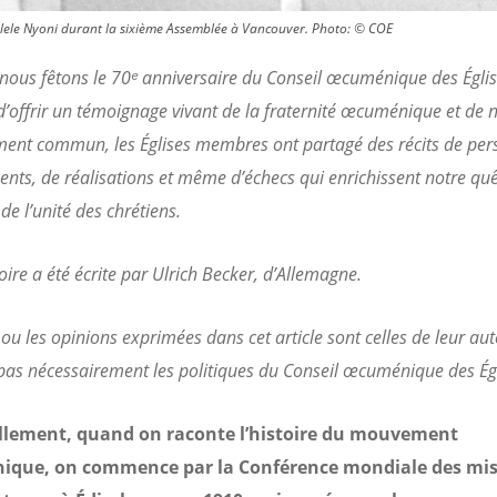
elele Nyoni durant la sixième Assemblée à Vancouver. Photo: © COE
nous fêtons le 70ᵉ anniversaire du Conseil œcuménique des Égli
f d’offrir un témoignage vivant de la fraternité œcuménique et de 
ent commun, les Églises membres ont partagé des récits de per
nts, de réalisations et même d’échecs qui enrichissent notre qu
 de l’unité des chrétiens.
toire a été écrite par Ulrich Becker, d’Allemagne.
 ou les opinions exprimées dans cet article sont celles de leur aut
 pas nécessairement les politiques du Conseil œcuménique des Égl
llement, quand on raconte l’histoire du mouvement
que, on commence par la Conférence mondiale des mis