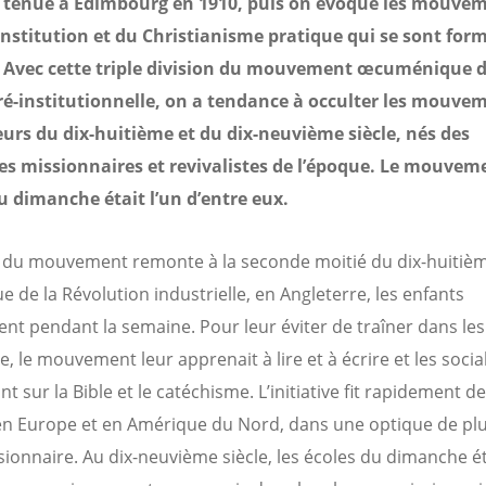
st tenue à Édimbourg en 1910, puis on évoque les mouve
onstitution et du Christianisme pratique qui se sont for
. Avec cette triple division du mouvement œcuménique 
é-institutionnelle, on a tendance à occulter les mouve
urs du dix-huitième et du dix-neuvième siècle, nés des
ves missionnaires et revivalistes de l’époque. Le mouvem
u dimanche était l’un d’entre eux.
e du mouvement remonte à la seconde moitié du dix-huitième
e de la Révolution industrielle, en Angleterre, les enfants
ient pendant la semaine. Pour leur éviter de traîner dans les
 le mouvement leur apprenait à lire et à écrire et les social
t sur la Bible et le catéchisme. L’initiative fit rapidement d
n Europe et en Amérique du Nord, dans une optique de pl
sionnaire. Au dix-neuvième siècle, les écoles du dimanche é