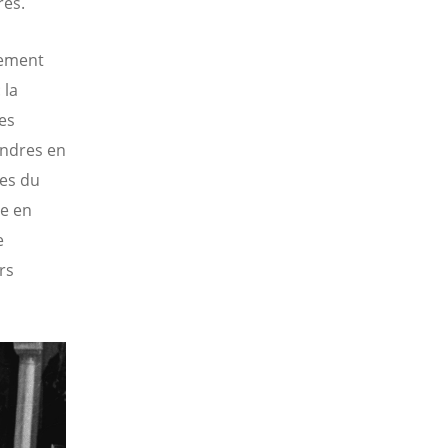
res.
vement
 la
es
ondres en
les du
ne en
e
rs