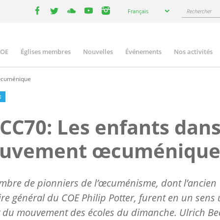
Select
Rechercher
Français
your
facebook
twitter
youtube
youtube
instagram
language
COE
Églises membres
Nouvelles
Événements
Nos activités
ation
œcuménique
E
C70: Les enfants dans
uvement œcuméniqu
bre de pionniers de l’œcuménisme, dont l’ancien
ire général du COE Philip Potter, furent en un sens
t du mouvement des écoles du dimanche. Ulrich Be