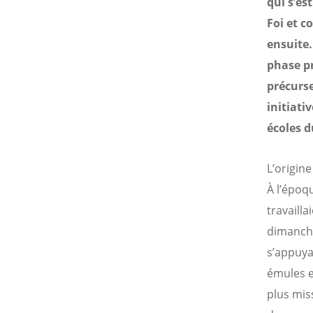
qui s’e
Foi et c
ensuite
phase pr
précurse
initiati
écoles d
L’origin
À l’époqu
travailla
dimanche,
s’appuyan
émules e
plus mis