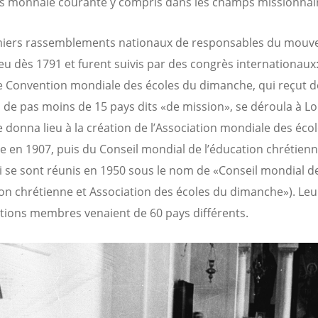
 monnaie courante y compris dans les champs missionnai
miers rassemblements nationaux de responsables du mou
ieu dès 1791 et furent suivis par des congrès internationaux:
 Convention mondiale des écoles du dimanche, qui reçut d
 de pas moins de 15 pays dits «de mission», se déroula à L
le donna lieu à la création de l’Association mondiale des éco
 en 1907, puis du Conseil mondial de l’éducation chrétien
i se sont réunis en 1950 sous le nom de «Conseil mondial d
ion chrétienne et Association des écoles du dimanche»). Leu
tions membres venaient de 60 pays différents.