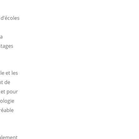
s
 d’écoles
la
stages
e et les
nt de
 et pour
éologie
réable
galement