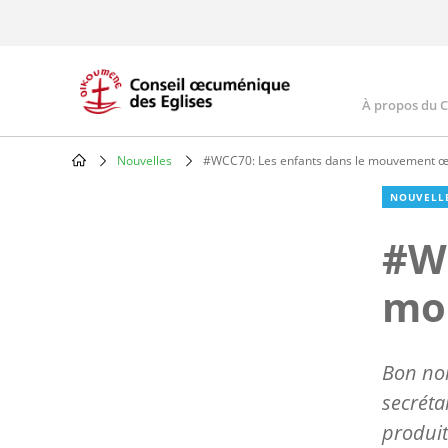
Skip
to
main
content
À propos du 
Main
navig
Nouvelles
#WCC70: Les enfants dans le mouvement 
Breadcrumb
NOUVELL
#WC
mo
Bon nom
secréta
produi