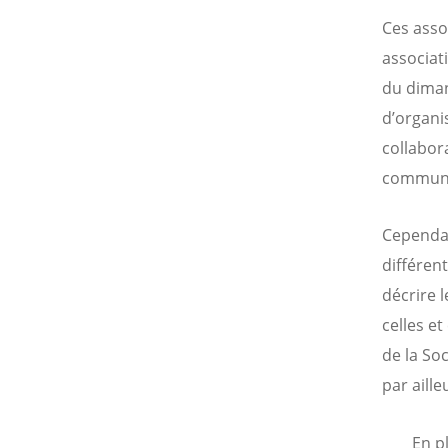
Ces asso
associat
du diman
d’organi
collabor
communs,
Cependant
différen
décrire 
celles et
de la So
par aille
En p