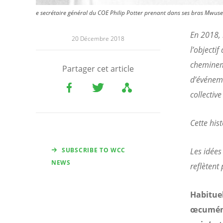
e secrétaire général du COE Philip Potter prenant dans ses bras Mwus
En 2018, 
20 Décembre 2018
l’objecti
cheminem
Partager cet article
d’événeme
collective
Cette his
SUBSCRIBE TO WCC
Les idées
NEWS
reflètent
Habitue
œcuméni