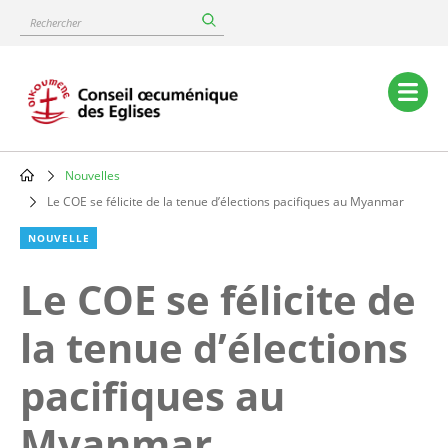
Skip
Rechercher
to
main
content
Main
navigation
Nouvelles
Breadcrumb
Le COE se félicite de la tenue d’élections pacifiques au Myanmar
NOUVELLE
Le COE se félicite de
la tenue d’élections
pacifiques au
Myanmar