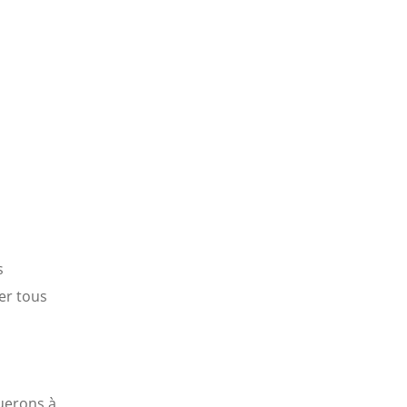
s
er tous
uerons à