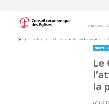
Skip
to
main
content
À propos du 
Main
navig
Nouvelles
Le COE se réjouit de l’attribution du prix No
Breadcrumb
NOUVELL
Le 
l’a
la 
Le Cons