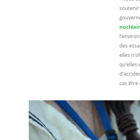
soutenir
gouverne
nucléai
l’enviro
des essa
elles n’
qu’elles
d’accide
cas être
Image