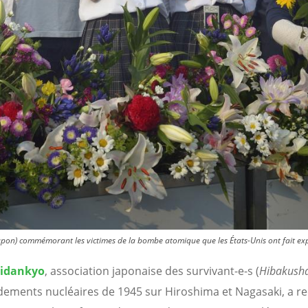
pon) commémorant les victimes de la bombe atomique que les États-Unis ont fait expl
idankyo
, association japonaise des survivant-e-s (
Hibakush
ments nucléaires de 1945 sur Hiroshima et Nagasaki, a re