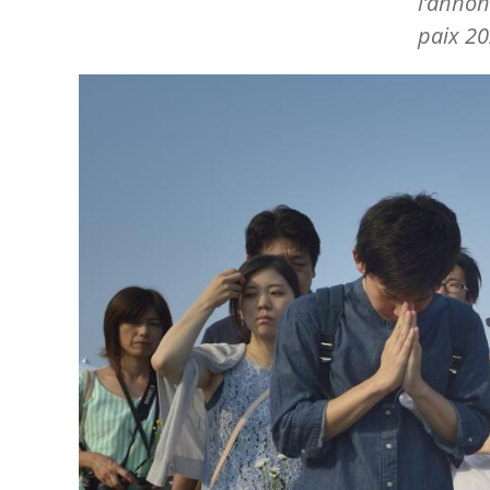
l’annon
paix 2
Image