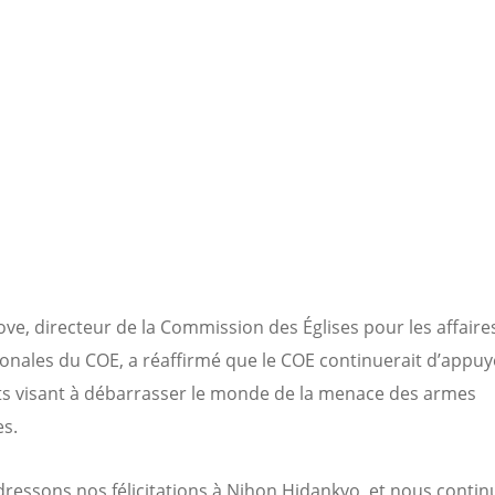
ove, directeur de la Commission des Églises pour les affaire
ionales du COE, a réaffirmé que le COE continuerait d’appuy
rts visant à débarrasser le monde de la menace des armes
es.
ressons nos félicitations à Nihon Hidankyo, et nous contin