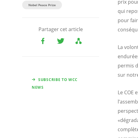
prix pou
Nobel Peace Prize
qui repo
pour fai
Partager cet article
conséque
La volont
endurées
permis d
sur notr
SUBSCRIBE TO WCC
NEWS
Le COE e
l’assembl
perspect
«dégrada
complète