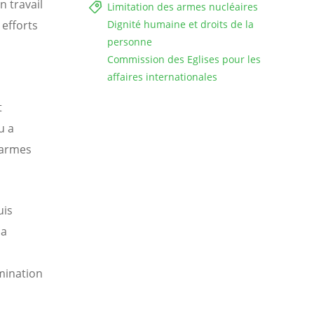
 travail
Limitation des armes nucléaires
 efforts
Dignité humaine et droits de la
personne
Commission des Eglises pour les
affaires internationales
t
u a
 armes
uis
la
imination