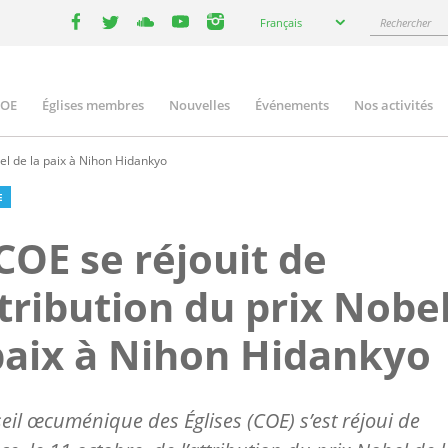
Select
Rechercher
Français
your
facebook
twitter
youtube
youtube
instagram
language
COE
Églises membres
Nouvelles
Événements
Nos activités
ation
bel de la paix à Nihon Hidankyo
E
COE se réjouit de
ttribution du prix Nobe
paix à Nihon Hidankyo
eil œcuménique des Églises (COE) s’est réjoui de