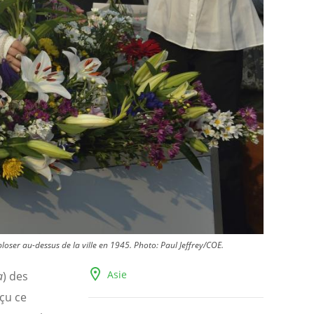
oser au-dessus de la ville en 1945. Photo: Paul Jeffrey/COE.
Asie
a
) des
çu ce