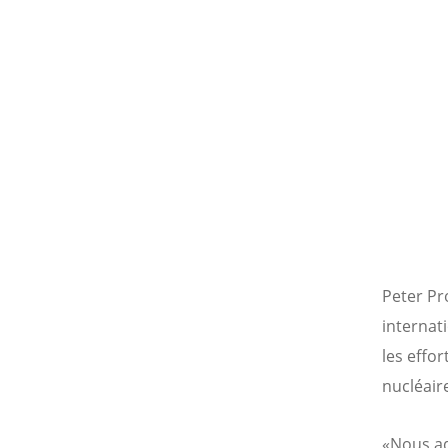
Peter Pr
internat
les effo
nucléair
«Nous ad