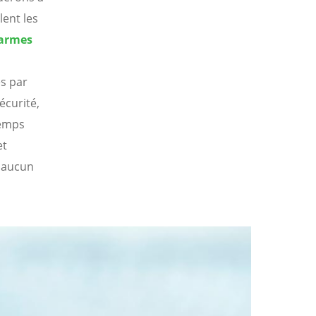
lent les
 armes
es par
écurité,
temps
et
n aucun