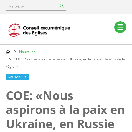
Skip
Rechercher
to
main
content
Main
navigation
Nouvelles
Breadcrumb
COE: «Nous aspirons à la paix en Ukraine, en Russie et dans toute la
région»
NOUVELLE
COE: «Nous
aspirons à la paix en
Ukraine, en Russie