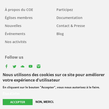
Main
À propos du COE
Participez
navigation
Églises membres
Documentation
Nouvelles
Contact & Presse
Événements
Blog
Nos activités
Follow us
facebook
twitter
youtube
youtube
instagram
Nous utilisons des cookies sur ce site pour améliorer
Select
votre expérience d'utilisateur
your
En cliquant sur le bouton "Accepter", vous nous autorisez à le faire.
Footer
language
© Copyright WCC 2026
Conditions d'utilisation
Plus d'infos
menu
Protection des données personnelles
ACCEPTER
NON, MERCI.