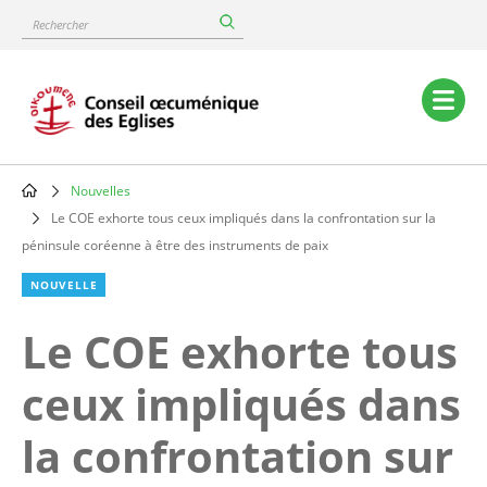
Skip
Rechercher
to
main
content
Main
navigation
Nouvelles
Breadcrumb
Le COE exhorte tous ceux impliqués dans la confrontation sur la
péninsule coréenne à être des instruments de paix
NOUVELLE
Le COE exhorte tous
ceux impliqués dans
la confrontation sur