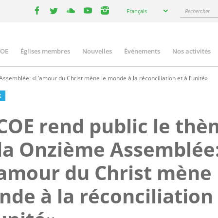
Select
Rechercher
Français
your
facebook
twitter
youtube
youtube
instagram
language
COE
Églises membres
Nouvelles
Événements
Nos activités
ation
ssemblée: «L’amour du Christ mène le monde à la réconciliation et à l’unité»
E
COE rend public le th
la Onzième Assemblée
amour du Christ mène 
de à la réconciliation