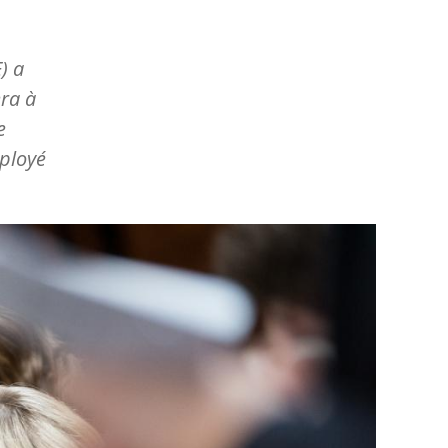
) a
ra à
e
mployé