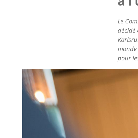
à l
Le Comi
décidé 
Karlsru
monde à
pour le
Image