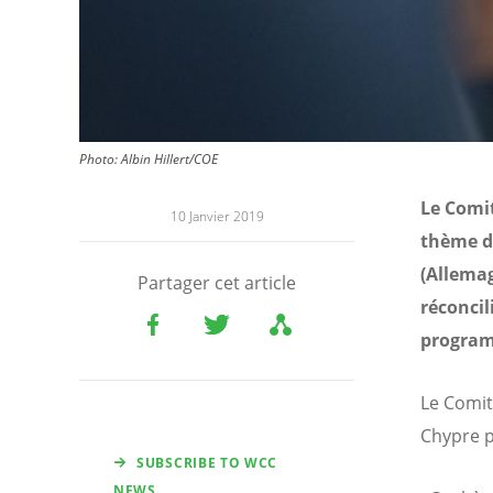
Photo: Albin Hillert/COE
Le Comit
10 Janvier 2019
thème d
(Allema
Partager cet article
réconcil
programm
Le Comit
Chypre p
SUBSCRIBE TO WCC
NEWS