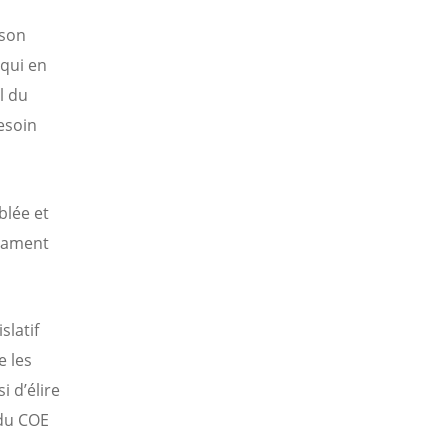
n
 son
 qui en
l du
esoin
blée et
ntament
slatif
e les
 d’élire
 du COE