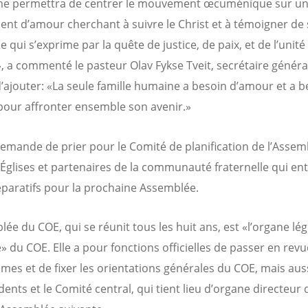
me permettra de centrer le mouvement œcuménique sur u
t d’amour cherchant à suivre le Christ et à témoigner de
 qui s’exprime par la quête de justice, de paix, et de l’unité
, a commenté le pasteur Olav Fykse Tveit, secrétaire généra
d’ajouter: «La seule famille humaine a besoin d’amour et a b
pour affronter ensemble son avenir.»
emande de prier pour le Comité de planification de l’Assem
 Églises et partenaires de la communauté fraternelle qui e
éparatifs pour la prochaine Assemblée.
ée du COE, qui se réunit tous les huit ans, est «l’organe légi
 du COE. Elle a pour fonctions officielles de passer en revu
es et de fixer les orientations générales du COE, mais aussi
dents et le Comité central, qui tient lieu d’organe directeur