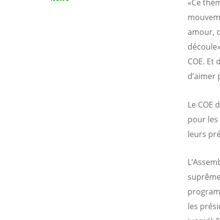
«Ce thè
mouvemen
amour, ce
découle»
COE. Et 
d’aimer 
Le COE d
pour les
leurs pr
L’Assembl
suprême»
programm
les prési