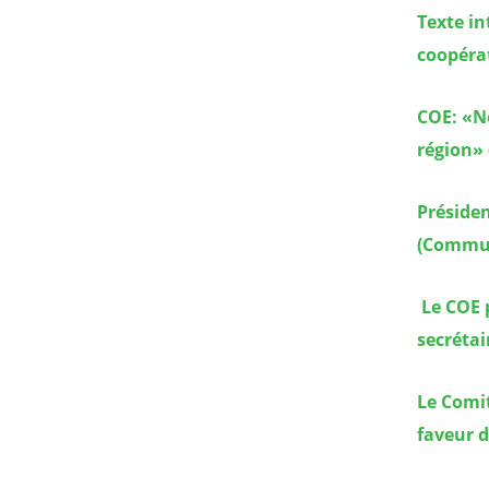
Texte in
coopéra
COE: «No
région»
Présiden
(Commun
Le COE 
secréta
Le Comit
faveur d