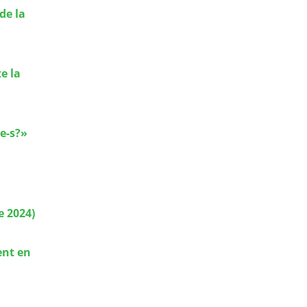
de la
e la
e-s?»
e 2024)
ent en