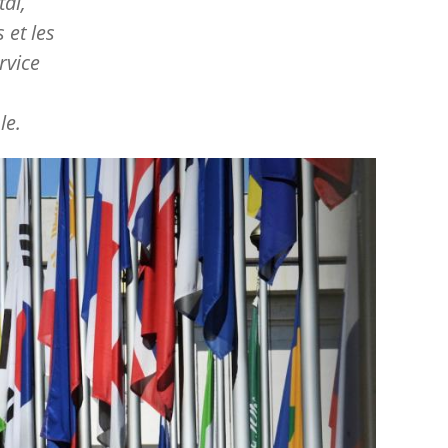
al,
 et les
rvice
le.