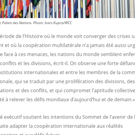
c Palais des Nations.
Photo:
Ivars Kupcis/WCC
ériode de l’Histoire où le monde voit converger des crises 
t et où la coopération multilatérale n’a jamais été aussi ur
re face à ces menaces, les nations du monde semblent enf
onflits et les divisions, écrit-il.
On observe une forte défianc
institutions internationales et entre les membres de la co
onale, qui se traduit par une prolifération des divisions, des
ations et des conflits, et qui compromet l’aptitude collectiv
té à relever les défis mondiaux d’aujourd’hui et de demain.»
é exécutif soutient les intentions du Sommet de l’avenir de 
aite adapter la coopération internationale aux réalités
raines et aux défis futurs.