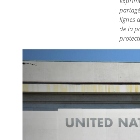
exprim
partagé
lignes 
de la p
protect
Image