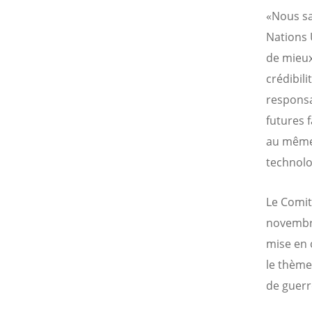
«Nous sa
Nations 
de mieux
crédibilit
responsa
futures 
au même 
technolog
Le Comit
novembre
mise en 
le thème
de guerre