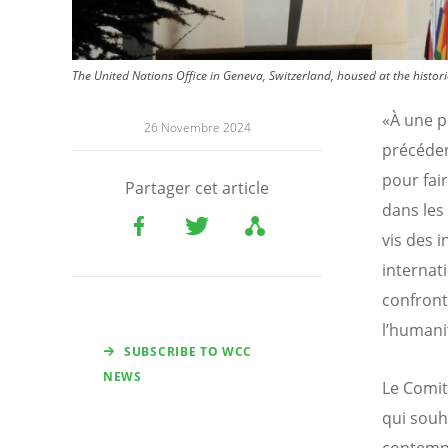
The United Nations Office in Geneva, Switzerland, housed at the histori
«À une p
26 Novembre 2024
précéden
pour fai
Partager cet article
dans les c
vis des 
internati
confront
l’humani
SUBSCRIBE TO WCC
NEWS
Le Comit
qui souh
contempo