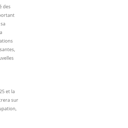
é des
portant
 sa
la
ations
ssantes,
uvelles
5 et la
rera sur
upation,