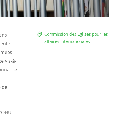
Commission des Eglises pour les
sans
affaires internationales
gente
ermées
e vis-à-
mmunauté
e de
l’ONU,