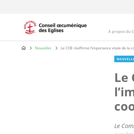
Skip
to
main
content
À propos du 
Main
navig
Nouvelles
Le COE réaffirme l’importance vitale de la c
Breadcrumb
NOUVELL
Le 
l’i
coo
Le Comi