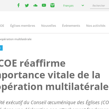
Select
Rechercher
Français
your
facebook
twitter
youtube
youtube
instagram
language
COE
Églises membres
Nouvelles
Événements
Nos activités
ation
oopération multilatérale
E
COE réaffirme
mportance vitale de la
pération multilatérale
té exécutif du Conseil œcuménique des Églises (CO