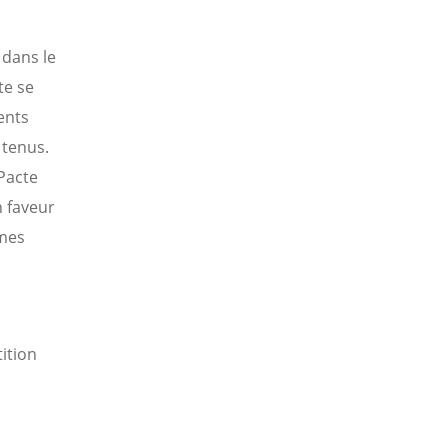
 dans le
te se
ents
 tenus.
Pacte
n faveur
èmes
n
ition