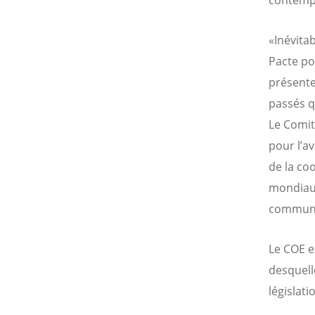
«Inévita
Pacte po
présente
passés q
Le Comit
pour l’a
de la co
mondiaux
commun
Le COE e
desquell
législat