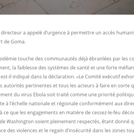
 directeur a appelé d’urgence à permettre un accès humani
rt de Goma.
pidémie touche des communautés déjà ébranlées par les conf
ent, la faiblesse des systèmes de santé et une forte méfia
 est-il indiqué dans la déclaration. «Le Comité exécutif exho
s autorités pertinentes et tous les acteurs à faire en sorte 
ement du virus Ebola soit traité comme une priorité politiq
e à l’échelle nationale et régionale conformément aux dire
 à ce que les engagements en matière de cessez-le-feu déco
de Washington soient pleinement respectés, étant donné q
ce des violences et le regain d’insécurité dans les zones to