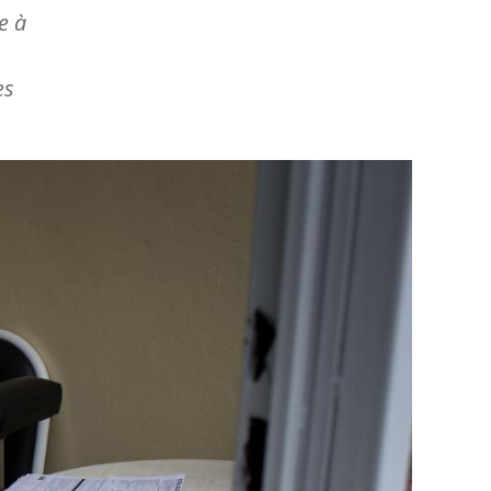
e à
es