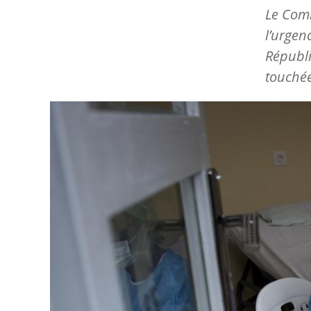
Le Comi
l’urgen
Républi
touchée
Image