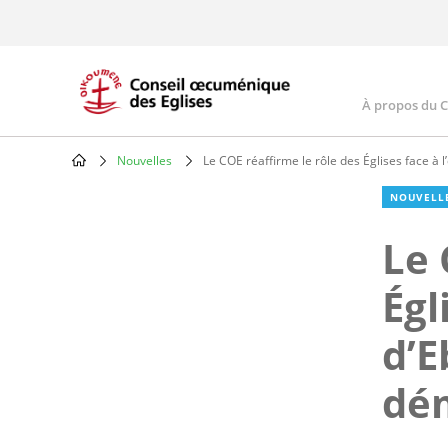
Skip
to
main
content
À propos du 
Main
navig
Nouvelles
Le COE réaffirme le rôle des Églises face à
Breadcrumb
NOUVELL
Le 
Égl
d’E
dé