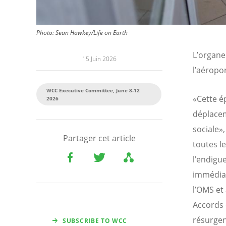
Photo:
Sean Hawkey/Life on Earth
L’organe
15 Juin 2026
l’aéropo
WCC Executive Committee, June 8-12
«Cette é
2026
déplacem
sociale»,
Partager cet article
toutes le
l’endigu
immédiat
l’OMS et
Accords 
résurgen
SUBSCRIBE TO WCC