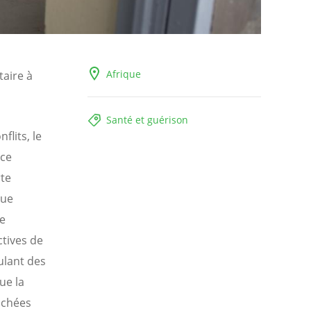
Afrique
taire à
Santé et guérison
lits, le
nce
rte
que
ue
ctives de
ulant des
ue la
uchées