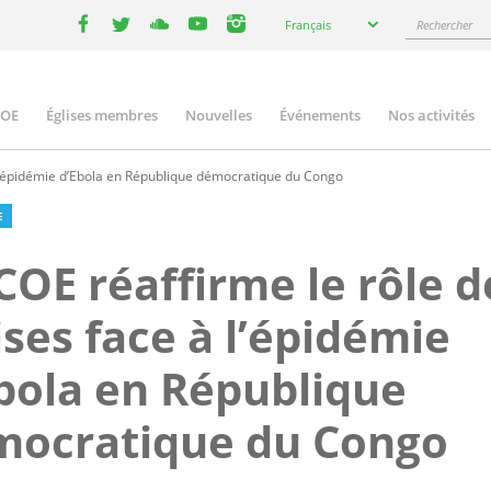
Select
Rechercher
Français
your
facebook
twitter
youtube
youtube
instagram
language
COE
Églises membres
Nouvelles
Événements
Nos activités
ation
 l’épidémie d’Ebola en République démocratique du Congo
E
COE réaffirme le rôle d
ises face à l’épidémie
bola en République
mocratique du Congo