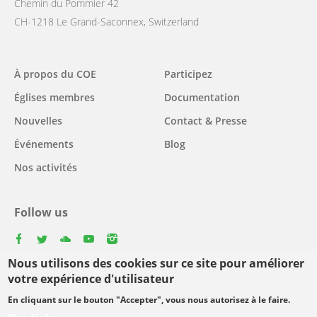
Chemin du Pommier 42
CH-1218 Le Grand-Saconnex, Switzerland
Main
À propos du COE
Participez
navigation
Églises membres
Documentation
Nouvelles
Contact & Presse
Événements
Blog
Nos activités
Follow us
facebook
twitter
youtube
youtube
instagram
Nous utilisons des cookies sur ce site pour améliorer
Select
votre expérience d'utilisateur
your
En cliquant sur le bouton "Accepter", vous nous autorisez à le faire.
Footer
language
© Copyright WCC 2026
Conditions d'utilisation