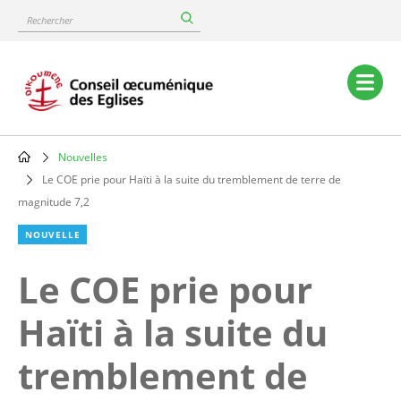
Skip
Rechercher
to
main
content
Main
navigation
Nouvelles
Breadcrumb
Le COE prie pour Haïti à la suite du tremblement de terre de
magnitude 7,2
NOUVELLE
Le COE prie pour
Haïti à la suite du
tremblement de