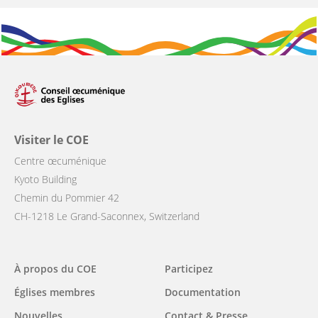
Visiter le COE
Centre œcuménique
Kyoto Building
Chemin du Pommier 42
CH-1218 Le Grand-Saconnex, Switzerland
Main
À propos du COE
Participez
navigation
Églises membres
Documentation
Nouvelles
Contact & Presse