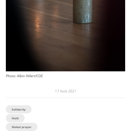
Photo:
Albin Hillert/COE
17 Août 2021
Solidarity
Haiti
Global prayer