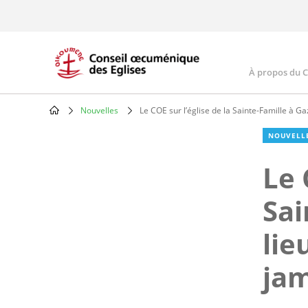
Skip
to
main
content
À propos du 
Main
navig
Nouvelles
Le COE sur l’église de la Sainte-Famille à Ga
Breadcrumb
NOUVELL
Le 
Sai
lie
jam