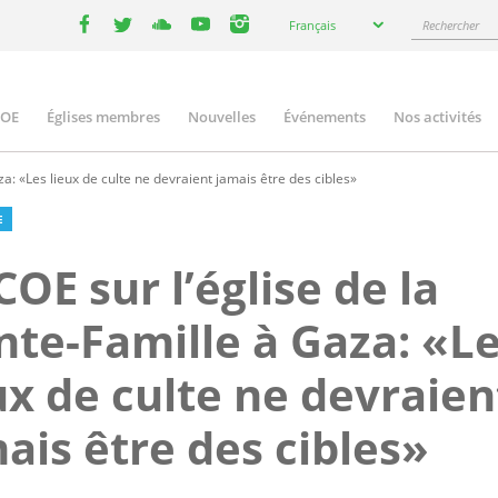
Select
Rechercher
Français
your
facebook
twitter
youtube
youtube
instagram
language
COE
Églises membres
Nouvelles
Événements
Nos activités
ation
za: «Les lieux de culte ne devraient jamais être des cibles»
E
COE sur l’église de la
nte-Famille à Gaza: «L
ux de culte ne devraien
ais être des cibles»