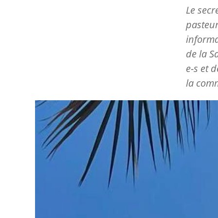
Le secr
pasteur
informa
de la Sa
e-s et 
la com
Image