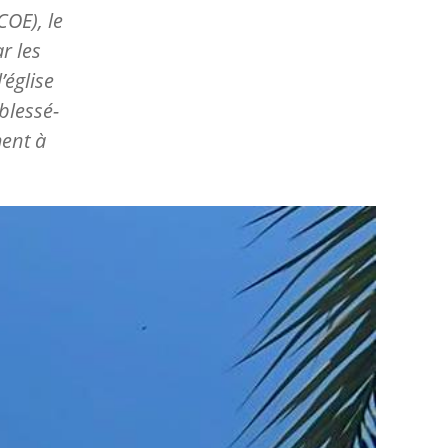
COE), le
r les
’église
 blessé-
ment à