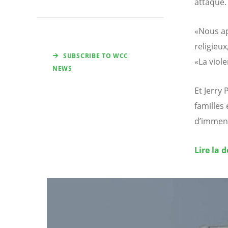
attaque.
«Nous app
religieux
SUBSCRIBE TO WCC
«La viol
NEWS
Et Jerry
familles
d’immens
Lire la 
Image