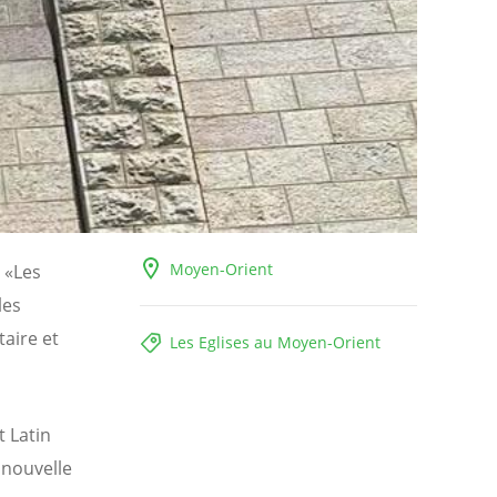
Moyen-Orient
. «Les
les
taire et
Les Eglises au Moyen-Orient
t Latin
 nouvelle