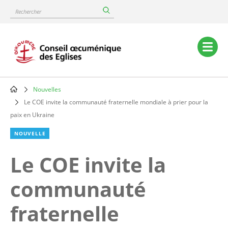
Skip
Rechercher
to
main
content
Main
navigation
Nouvelles
Breadcrumb
Le COE invite la communauté fraternelle mondiale à prier pour la
paix en Ukraine
NOUVELLE
Le COE invite la
communauté
fraternelle