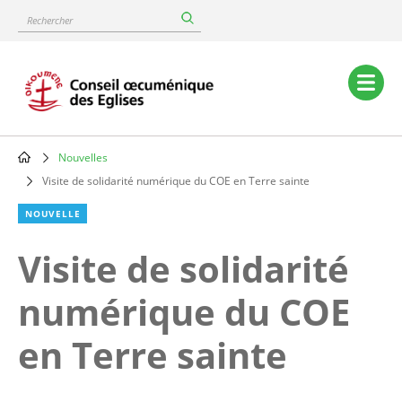
Skip
Rechercher
to
main
content
Main
navigation
Nouvelles
Breadcrumb
Visite de solidarité numérique du COE en Terre sainte
NOUVELLE
Visite de solidarité
numérique du COE
en Terre sainte