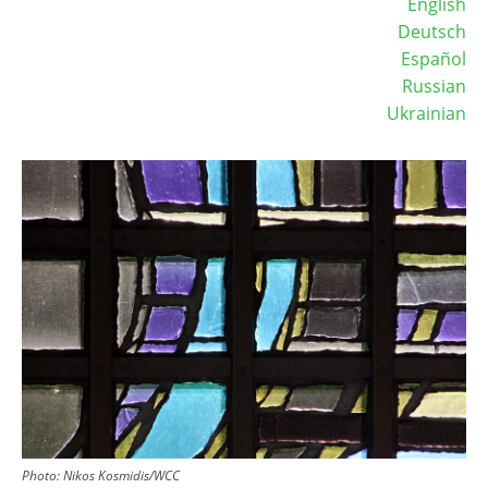
English
Deutsch
Español
Russian
Ukrainian
Image
Photo:
Nikos Kosmidis/WCC