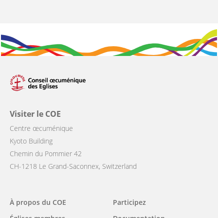
Visiter le COE
Centre œcuménique
Kyoto Building
Chemin du Pommier 42
CH-1218 Le Grand-Saconnex, Switzerland
Main
À propos du COE
Participez