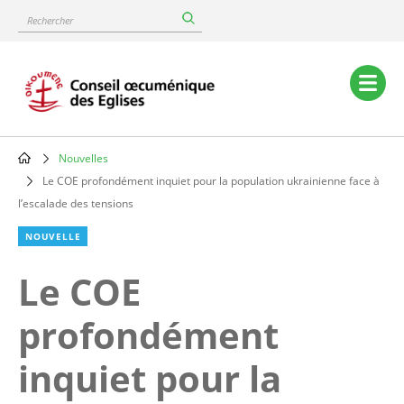
Skip
Rechercher
to
main
content
Main
navigation
Nouvelles
Breadcrumb
Le COE profondément inquiet pour la population ukrainienne face à
l’escalade des tensions
NOUVELLE
Le COE
profondément
inquiet pour la