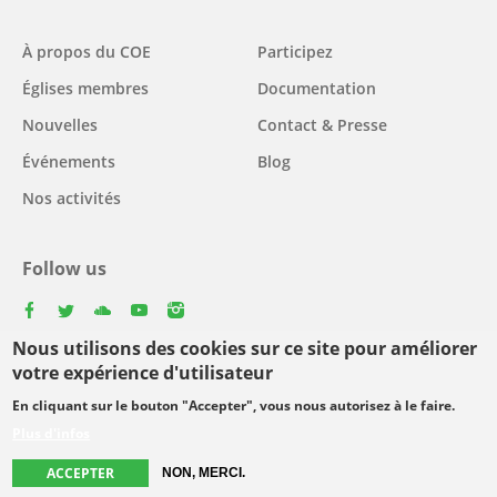
Main
À propos du COE
Participez
navigation
Églises membres
Documentation
Nouvelles
Contact & Presse
Événements
Blog
Nos activités
Follow us
facebook
twitter
youtube
youtube
instagram
Nous utilisons des cookies sur ce site pour améliorer
Select
votre expérience d'utilisateur
your
En cliquant sur le bouton "Accepter", vous nous autorisez à le faire.
Footer
language
© Copyright WCC 2026
Conditions d'utilisation
Plus d'infos
menu
Protection des données personnelles
ACCEPTER
NON, MERCI.