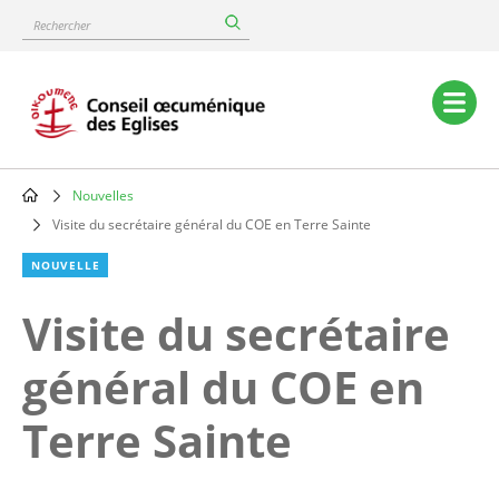
Skip
Rechercher
to
main
content
Main
navigation
Nouvelles
Breadcrumb
Visite du secrétaire général du COE en Terre Sainte
NOUVELLE
Visite du secrétaire
général du COE en
Terre Sainte