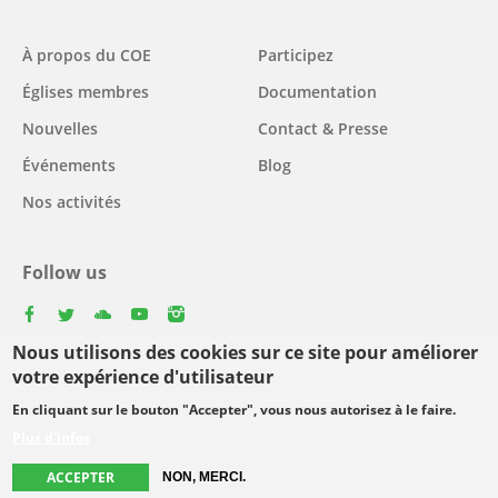
Main
À propos du COE
Participez
navigation
Églises membres
Documentation
Nouvelles
Contact & Presse
Événements
Blog
Nos activités
Follow us
facebook
twitter
youtube
youtube
instagram
Nous utilisons des cookies sur ce site pour améliorer
Select
votre expérience d'utilisateur
your
En cliquant sur le bouton "Accepter", vous nous autorisez à le faire.
Footer
language
© Copyright WCC 2026
Conditions d'utilisation
Plus d'infos
menu
Protection des données personnelles
ACCEPTER
NON, MERCI.