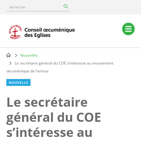
Skip
Rechercher
to
main
content
Main
navigation
Nouvelles
Breadcrumb
Le secrétaire général du COE s’intéresse au mouvement
œcuménique de l’amour
NOUVELLE
Le secrétaire
général du COE
s’intéresse au