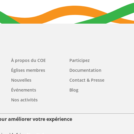
Main
À propos du COE
Participez
navigation
Églises membres
Documentation
Nouvelles
Contact & Presse
Événements
Blog
Nos activités
pour améliorer votre expérience
ées personnelles