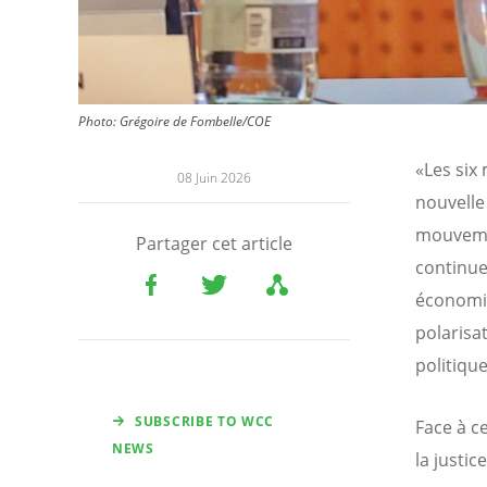
Photo:
Grégoire de Fombelle/COE
«Les six
08 Juin 2026
nouvelle 
mouvemen
Partager cet article
continue 
économiq
polarisat
politique
SUBSCRIBE TO WCC
Face à c
NEWS
la justic