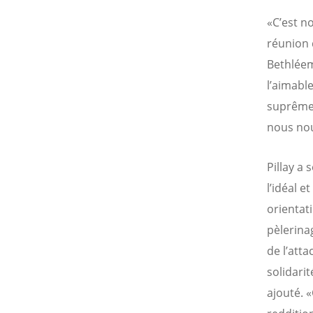
«C’est n
réunion 
Bethléem
l’aimabl
suprême p
nous nou
Pillay a 
l’idéal e
orientat
pèlerina
de l’att
solidari
ajouté. 