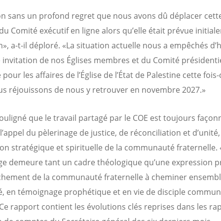
on sans un profond regret que nous avons dû déplacer cett
du Comité exécutif en ligne alors qu’elle était prévue initial
», a-t-il déploré. «La situation actuelle nous a empêchés d
e invitation de nos Églises membres et du Comité présidenti
our les affaires de l’Église de l’État de Palestine cette fois-
s réjouissons de nous y retrouver en novembre 2027.»
souligné que le travail partagé par le COE est toujours façon
t l’appel du pèlerinage de justice, de réconciliation et d’unité,
ion stratégique et spirituelle de la communauté fraternelle.
ge demeure tant un cadre théologique qu’une expression p
achement de la communauté fraternelle à cheminer ensembl
té, en témoignage prophétique et en vie de disciple commune»
«Ce rapport contient les évolutions clés reprises dans les ra