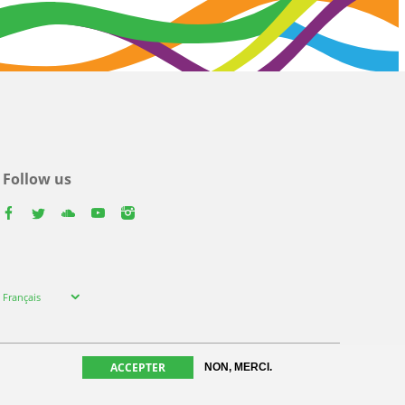
Follow us
facebook
twitter
youtube
youtube
instagram
Select
Français
your
language
ACCEPTER
NON, MERCI.