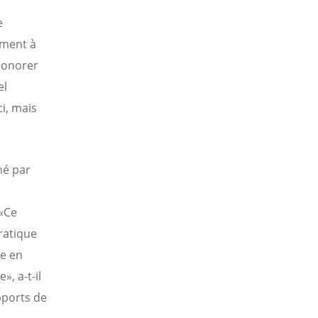
e
ement à
’honorer
el
ci, mais
né par
 «Ce
ratique
e en
, a-t-il
pports de