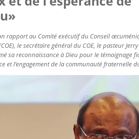
x et de l’espérance de
eu»
on rapport au Comité exécutif du Conseil œcuméni
(COE), le secrétaire général du COE, le pasteur Jerry 
mé sa reconnaissance à Dieu pour le témoignage fid
nce et l’engagement de la communauté fraternelle d