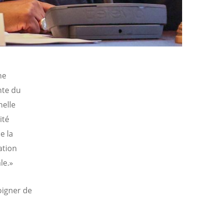
ne
nte du
elle
ité
e la
ation
le.»
oigner de