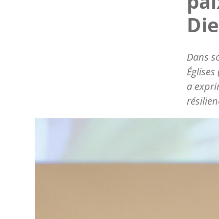
pai
Di
Dans s
Églises 
a expri
résilie
Image