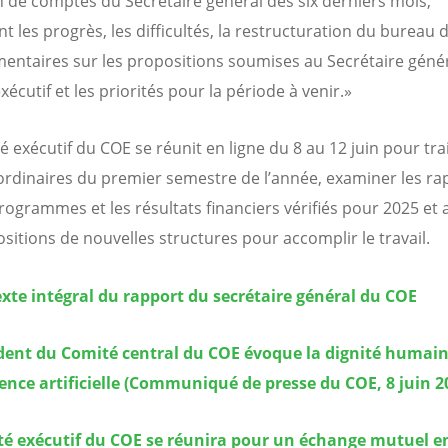
n de comptes du Secrétaire général des six derniers mois,
t les progrès, les difficultés, la restructuration du bureau 
entaires sur les propositions soumises au Secrétaire génér
écutif et les priorités pour la période à venir.»
é exécutif du COE se réunit en ligne du 8 au 12 juin pour tra
 ordinaires du premier semestre de l’année, examiner les ra
programmes et les résultats financiers vérifiés pour 2025 et 
ositions de nouvelles structures pour accomplir le travail.
texte intégral du rapport du secrétaire général du COE
dent du Comité central du COE évoque la dignité humain
igence artificielle (Communiqué de presse du COE, 8 juin 2
té exécutif du COE se réunira pour un échange mutuel en