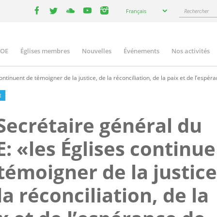
Select
Rechercher
Français
your
facebook
twitter
youtube
youtube
instagram
language
COE
Églises membres
Nouvelles
Événements
Nos activités
ation
ntinuent de témoigner de la justice, de la réconciliation, de la paix et de l’espér
E
Secrétaire général du
: «les Églises continu
témoigner de la justice
la réconciliation, de la