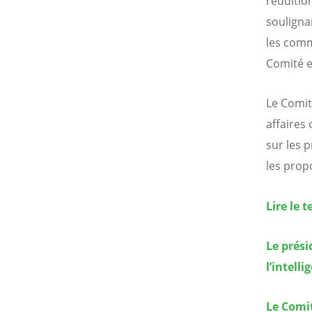
redditio
soulignan
les comm
Comité ex
Le Comit
affaires
sur les 
les prop
Lire le 
Le prési
l’intell
Le Comi