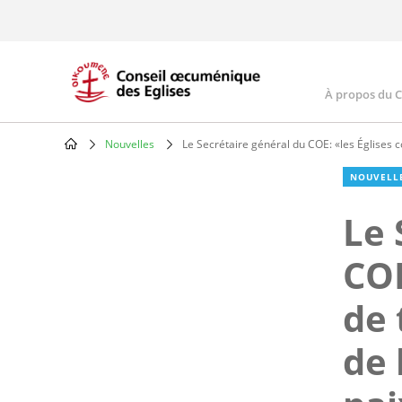
Skip
to
main
content
À propos du 
Main
navig
Nouvelles
Le Secrétaire général du COE: «les Églises co
Breadcrumb
NOUVELL
Le 
COE
de 
de 