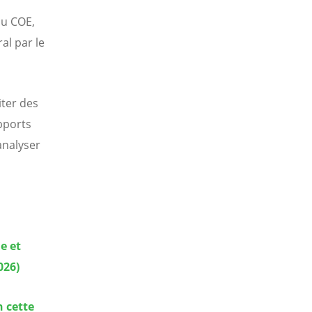
du COE,
al par le
iter des
pports
analyser
e et
026)
 cette