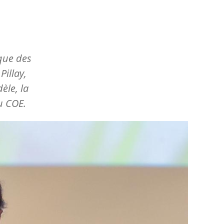
que des
Pillay,
èle, la
u COE.