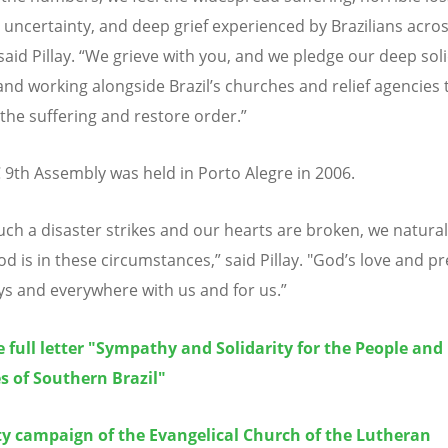
g uncertainty, and deep grief experienced by Brazilians acro
said Pillay.
“
We grieve with you, and we pledge our deep soli
and working alongside Brazil
’
s churches and relief agencies 
 the suffering and restore order.
”
9th Assembly was held in Porto Alegre in 2006.
ch a disaster strikes and our hearts are broken, we natural
d is in these circumstances,
”
said Pillay. "God
’
s love and p
ys and everywhere with us and for us.
”
 full letter "
Sympathy and Solidarity for the People and
s of Southern Brazil"
ty campaign of the Evangelical Church of the Lutheran