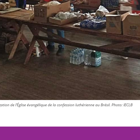
tion de l’Église évangélique de la confession luthérienne au Brésil.
Photo:
IECLB