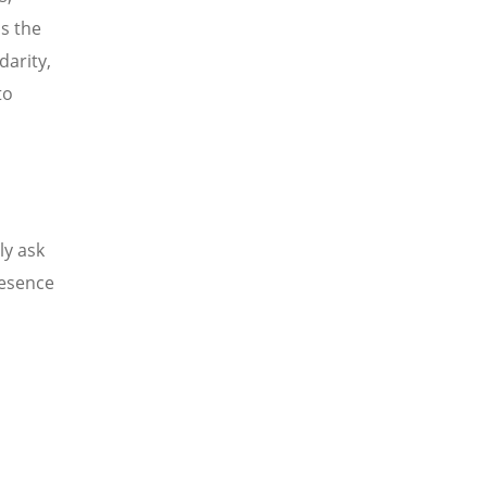
ss the
darity,
to
ly ask
resence