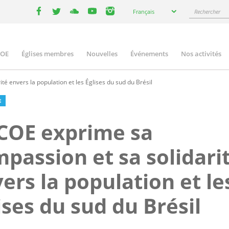
Select
Rechercher
Français
your
facebook
twitter
youtube
youtube
instagram
language
COE
Églises membres
Nouvelles
Événements
Nos activités
ation
é envers la population et les Églises du sud du Brésil
E
COE exprime sa
passion et sa solidari
ers la population et le
ises du sud du Brésil