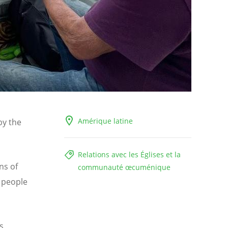
Amérique latine
by the
Relations avec les Églises et la
ns of
communauté œcuménique
 people
s,