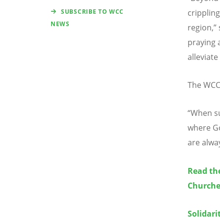
SUBSCRIBE TO WCC
cripplin
NEWS
region,
”
praying 
alleviate
The WCC 
“
When su
where Go
are alwa
Read the
Churche
Solidari