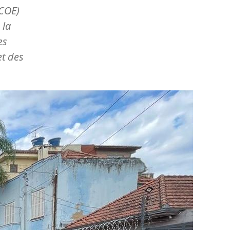
(COE)
 la
es
et des