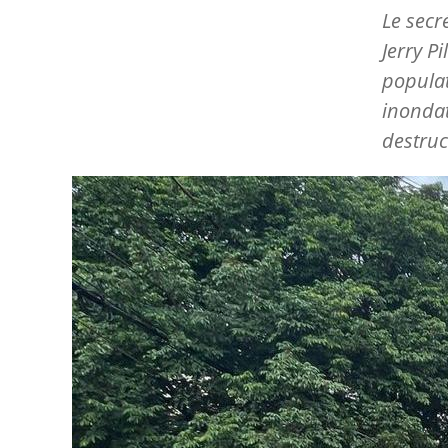
Le secr
Jerry P
populat
inondat
destruc
Image