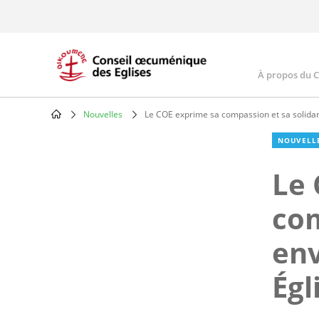
Skip
to
main
content
À propos du 
Main
navig
Nouvelles
Le COE exprime sa compassion et sa solidarit
Breadcrumb
NOUVELL
Le 
com
env
Égl