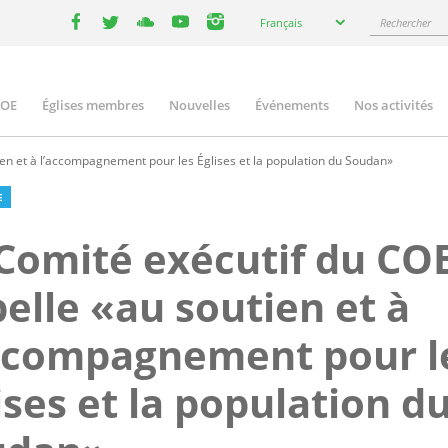
Select
Rechercher
Français
your
facebook
twitter
youtube
youtube
instagram
language
COE
Églises membres
Nouvelles
Événements
Nos activités
ation
en et à l’accompagnement pour les Églises et la population du Soudan»
E
Comité exécutif du CO
elle «au soutien et à
ccompagnement pour l
ises et la population d