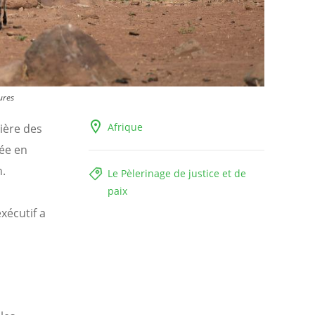
ures
Afrique
mière des
tée en
n.
Le Pèlerinage de justice et de
paix
xécutif a