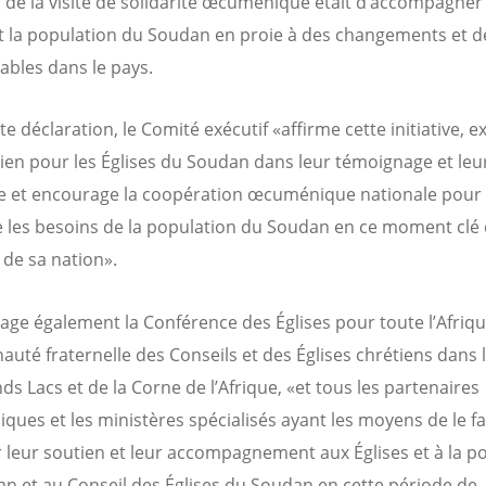
if de la visite de solidarité œcuménique était d’accompagner 
et la population du Soudan en proie à des changements et d
ables dans le pays.
e déclaration, le Comité exécutif «affirme cette initiative, 
ien pour les Églises du Soudan dans leur témoignage et leu
e et encourage la coopération œcuménique nationale pour
re les besoins de la population du Soudan en ce moment clé
e de sa nation».
rage également la Conférence des Églises pour toute l’Afriqu
té fraternelle des Conseils et des Églises chrétiens dans 
ds Lacs et de la Corne de l’Afrique, «et tous les partenaires
ues et les ministères spécialisés ayant les moyens de le fa
 leur soutien et leur accompagnement aux Églises et à la p
n et au Conseil des Églises du Soudan en cette période de