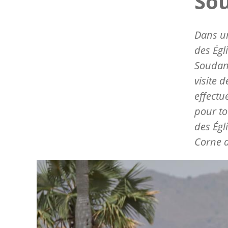
So
Dans un
des Égl
Soudan 
visite 
effectu
pour to
des Égl
Corne d
Image