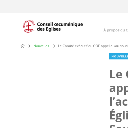
Skip
to
main
content
À propos du 
Main
navig
Nouvelles
Le Comité exécutif du COE appelle «au souti
Breadcrumb
NOUVELL
Le 
app
l’a
Égl