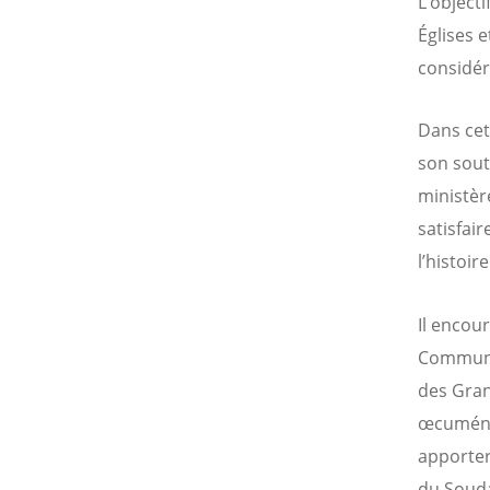
L’object
Églises 
considér
Dans cett
son sout
ministèr
satisfai
l’histoir
Il encou
Communau
des Gran
œcuméniq
apporter
du Souda