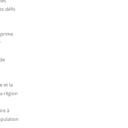
les
es défis
exprime
r
 de
e et la
la région
ire à
opulation