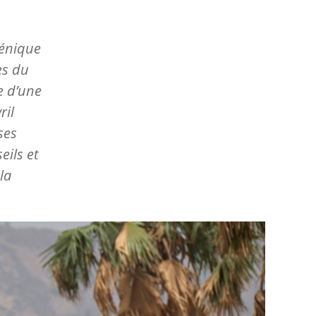
ménique
es du
te d’une
ril
ses
eils et
la