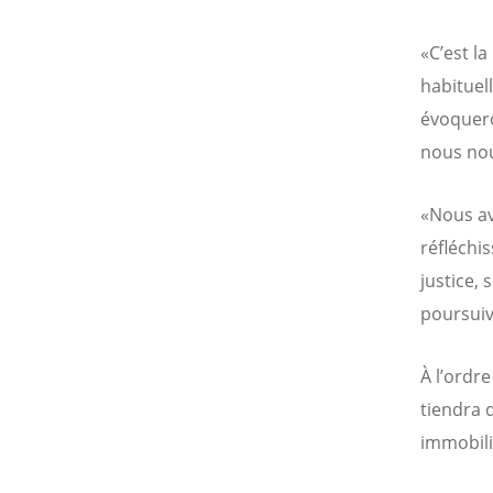
«C’est la
habituel
évoquero
nous nou
«Nous av
réfléchi
justice,
poursuivo
À l’ordr
tiendra 
immobili