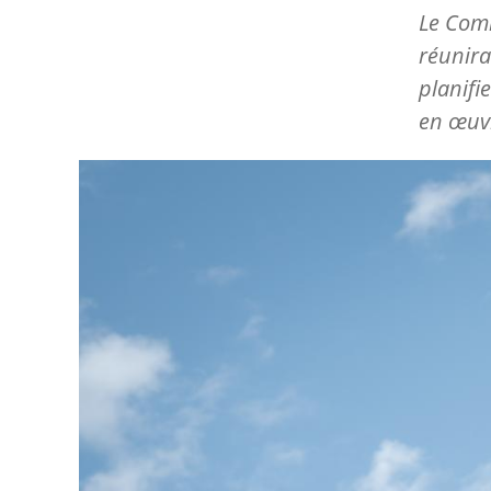
Le Comi
réunira
planifi
en œuvr
Image