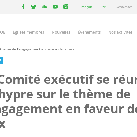
Select
Rechercher
Français
your
facebook
twitter
youtube
youtube
instagram
language
COE
Églises membres
Nouvelles
Événements
Nos activités
ation
e thème de l’engagement en faveur de la paix
E
Comité exécutif se réu
hypre sur le thème de
ngagement en faveur d
x