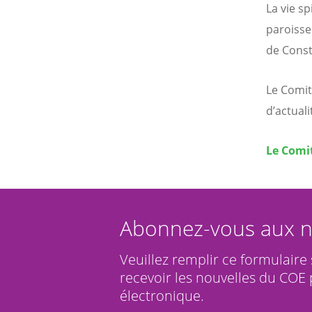
La vie s
paroisse
de Cons
Le Comit
d’actuali
Le Comit
Abonnez-vous aux n
Veuillez remplir ce formulaire
recevoir les nouvelles du COE 
électronique.