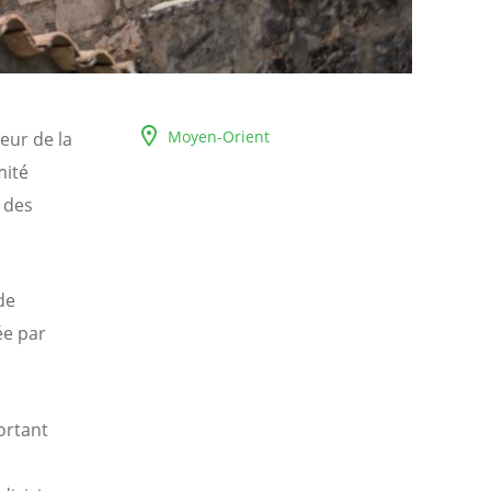
Moyen-Orient
eur de la
mité
a des
de
ée par
ortant