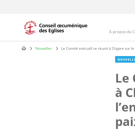
Skip
to
main
content
À propos du 
Main
navig
Nouvelles
Le Comité exécutif se réunit à Chypre sur l
Breadcrumb
NOUVELL
Le 
à C
l’e
pai