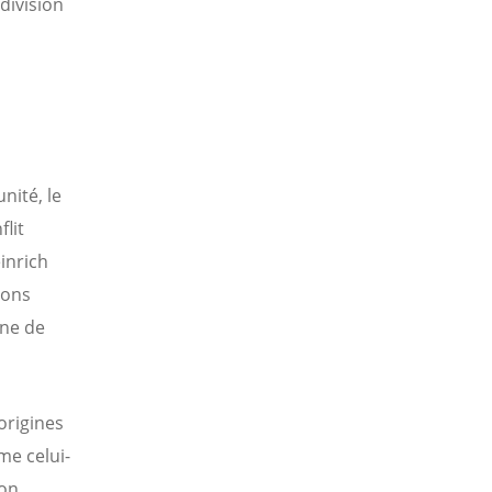
division
nité, le
lit
inrich
ions
gne de
 origines
me celui-
ion