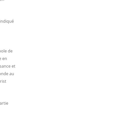
 indiqué
bole de
e en
ssance et
monde au
rist
artie