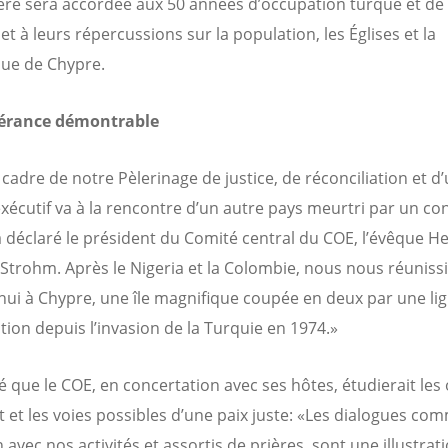
ière sera accordée aux 50 années d’occupation turque et de 
et à leurs répercussions sur la population, les Églises et la
ue de Chypre.
érance démontrable
cadre de notre Pèlerinage de justice, de réconciliation et d’u
xécutif va à la rencontre d’un autre pays meurtri par un conf
 a déclaré le président du Comité central du COE, l’évêque He
-Strohm.
Après le Nigeria et la Colombie, nous nous réuniss
hui à Chypre, une île magnifique coupée en deux par une li
ion depuis l’invasion de la Turquie en 1974.»
té que le COE, en concertation avec ses hôtes, étudierait les
t et les voies possibles d’une paix juste: «Les dialogues com
en avec nos activités et assortis de prières, sont une illustrat