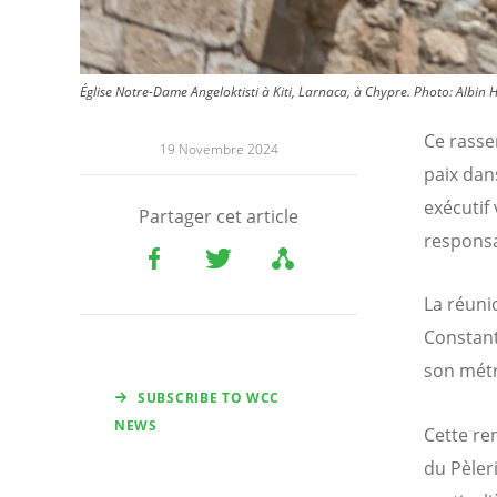
Église Notre-Dame Angeloktisti à Kiti, Larnaca, à Chypre.
Photo:
Albin H
Ce rasse
19 Novembre 2024
paix dan
exécutif 
Partager cet article
responsa
La réuni
Constant
son métr
SUBSCRIBE TO WCC
NEWS
Cette re
du Pèleri