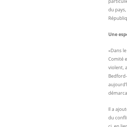
particul
du pays, 
Républiq
Une esp
«Dans le 
Comité e
violent,
Bedford
aujourd’
démarcat
Il a ajou
du confli
ci, en li