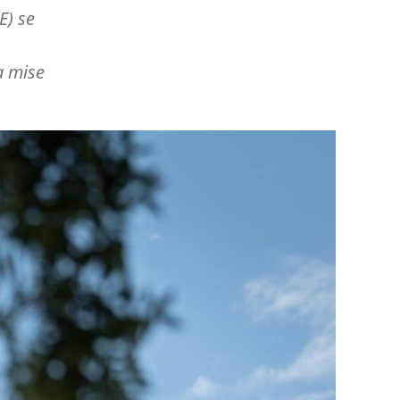
E) se
a mise