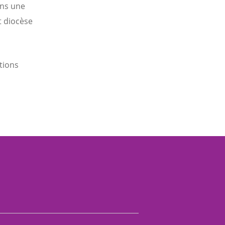
ans une
t diocèse
tions