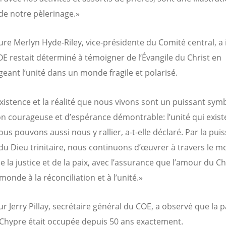
 de notre pèlerinage.»
ure Merlyn Hyde-Riley, vice-présidente du Comité central, a
OE restait déterminé à témoigner de l’Évangile du Christ en
eant l’unité dans un monde fragile et polarisé.
xistence et la réalité que nous vivons sont un puissant sym
on courageuse et d’espérance démontrable: l’unité qui exist
ous pouvons aussi nous y rallier, a-t-elle déclaré. Par la pui
 du Dieu trinitaire, nous continuons d’œuvrer à travers le 
e la justice et de la paix, avec l’assurance que l’amour du Ch
onde à la réconciliation et à l’unité.»
r Jerry Pillay, secrétaire général du COE, a observé que la p
Chypre était occupée depuis 50 ans exactement.