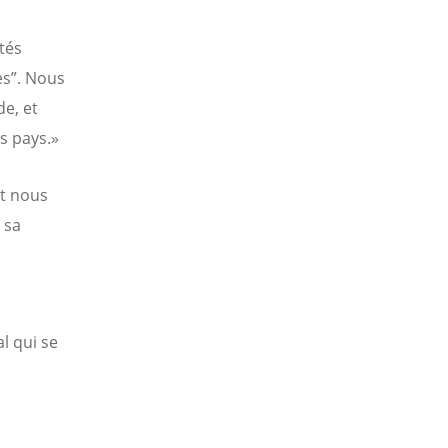
ités
es”. Nous
e, et
s pays.»
t nous
 sa
l qui se