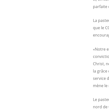
parfaite
La paste
que le C
encourag
«Notre e
convicti
Christ, n
la grâce
service d
mène le m
Le pasteu
nord de 