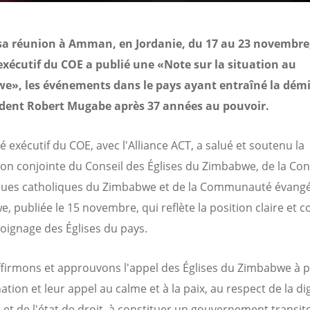
sa réunion à Amman, en Jordanie, du 17 au 23 novembre,
xécutif du COE a publié une «Note sur la situation au
e», les événements dans le pays ayant entraîné la dém
ident Robert Mugabe après 37 années au pouvoir.
 exécutif du COE, avec l'Alliance ACT, a salué et soutenu la
ion conjointe du Conseil des Églises du Zimbabwe, de la Co
ques catholiques du Zimbabwe et de la Communauté évangé
, publiée le 15 novembre, qui reflète la position claire e
moignage des Églises du pays.
firmons et approuvons l'appel des Églises du Zimbabwe à p
ation et leur appel au calme et à la paix, au respect de la di
et de l'état de droit, à constituer un gouvernement transit