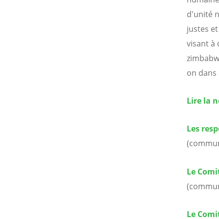
d'unité n
justes et
visant à 
zimbabwé
on dans 
Lire la 
Les res
(commun
Le Comit
(commun
Le Comi