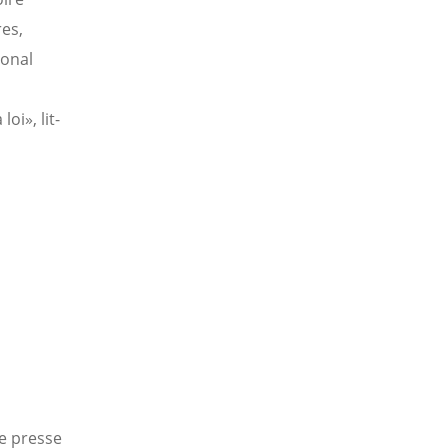
res,
ional
oi», lit-
 presse