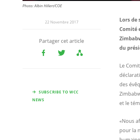
Photo: Albin Hillert/COE
Lors de 
22 Novembre 2017
Comité e
Zimbabw
Partager cet article
du prés
Le Comité
déclarat
des évê
SUBSCRIBE TO WCC
Zimbabwe
NEWS
et le té
«Nous af
pour la n
humaine 