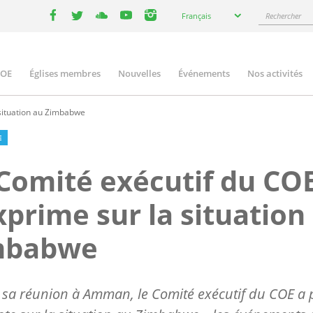
Select
Rechercher
Français
your
facebook
twitter
youtube
youtube
instagram
language
COE
Églises membres
Nouvelles
Événements
Nos activités
ation
 situation au Zimbabwe
E
Comité exécutif du CO
xprime sur la situation
mbabwe
 sa réunion à Amman, le Comité exécutif du COE a 