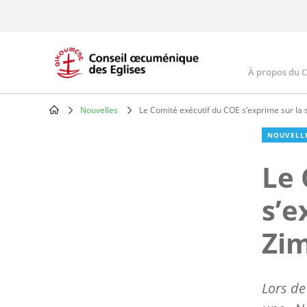
Skip
to
main
content
À propos du 
Main
navig
Nouvelles
Le Comité exécutif du COE s’exprime sur la
Breadcrumb
NOUVELL
Le 
s’e
Zi
Lors de