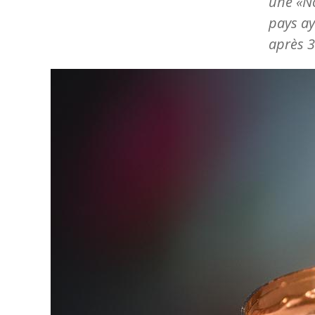
une «No
pays ay
après 3
Image