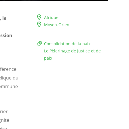
Afrique
 le
Moyen-Orient
ission
Consolidation de la paix
Le Pèlerinage de justice et de
paix
nférence
lique du
t commune
rier
gnité
oire