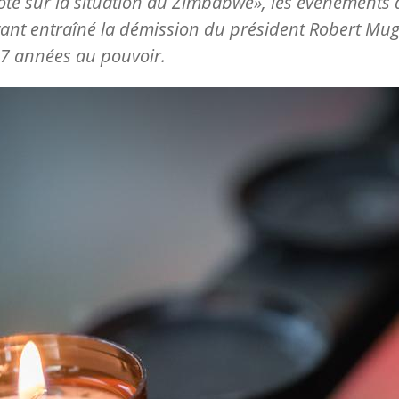
te sur la situation au Zimbabwe», les événements 
ant entraîné la démission du président Robert Mu
7 années au pouvoir.