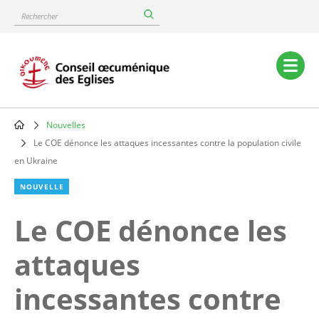
Skip
Rechercher
to
main
content
Main
navigation
Nouvelles
Breadcrumb
Le COE dénonce les attaques incessantes contre la population civile
en Ukraine
NOUVELLE
Le COE dénonce les
attaques
incessantes contre