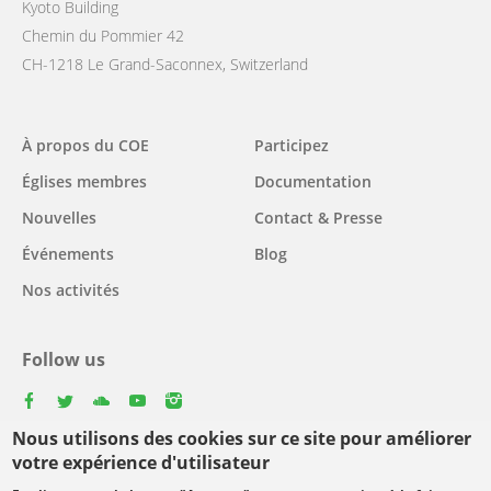
Kyoto Building
Chemin du Pommier 42
CH-1218 Le Grand-Saconnex, Switzerland
Main
À propos du COE
Participez
navigation
Églises membres
Documentation
Nouvelles
Contact & Presse
Événements
Blog
Nos activités
Follow us
facebook
twitter
youtube
youtube
instagram
Nous utilisons des cookies sur ce site pour améliorer
Select
votre expérience d'utilisateur
your