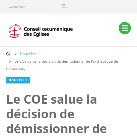
Skip
Rechercher
to
main
content
Main
navigation
Nouvelles
Breadcrumb
Le COE salue la décision de démissionner de l’archevêque de
Canterbury
NOUVELLE
Le COE salue la
décision de
démissionner de