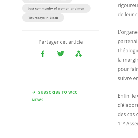
rigoureu
just community of women and men
de leur 
Thursdays in Black
L’organe
partenai
Partager cet article
théologi
la margi
pour fair
suivre e
SUBSCRIBE TO WCC
Enfin, le
NEWS
d’élabore
des cas 
11ᵉ Asse