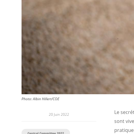
Photo:
Albin Hillert/COE
Le secré
20 Juin 2022
sont viv
pratique
Central Committee 2022