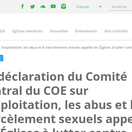
Select
Rechercher
Français
your
facebook
twitter
youtube
youtube
instagram
language
COE
Églises membres
Nouvelles
Événements
Nos activités
ation
exploitation, les abus et le harcèlement sexuels appelle les Églises à lutter contre 
E
déclaration du Comité
tral du COE sur
xploitation, les abus et 
cèlement sexuels appe