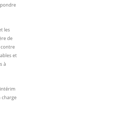
répondre
t les
ère de
 contre
ables et
s à
 intérim
n charge