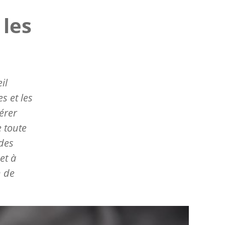
 les
il
s et les
érer
e toute
 des
et à
n de