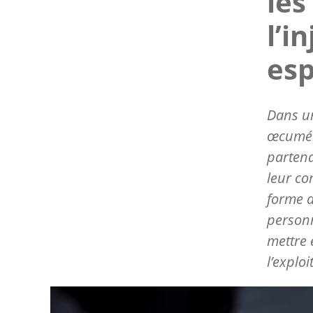
les
l’i
esp
Dans un
œcuméni
parten
leur co
forme d
personn
mettre
l’explo
Image