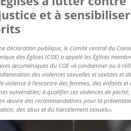
 Églises à lutter contre
njustice et à sensibiliser
rits
e déclaration publique, le Comité central du Conse
que des Églises (COE) a appelé les Églises membre
aires œcuméniques du COE «à condamner ou à réit
ndamnation des violences sexuelles et sexistes et d
e violence à l’encontre des femmes, des enfants et
es vulnérables; à qualifier ces violences de péché; 
 en œuvre des recommandations pour la préventio
itation, des abus et du harcèlement sexuels».