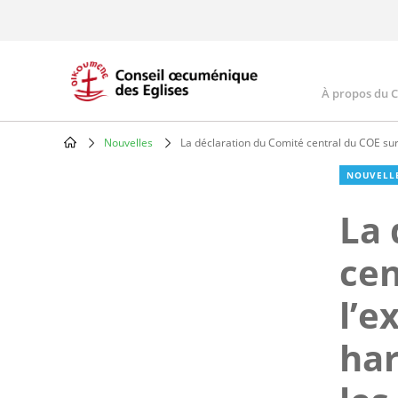
Skip
to
main
content
À propos du 
Main
navig
Nouvelles
La déclaration du Comité central du COE sur l’
Breadcrumb
NOUVELL
La 
cen
l’e
har