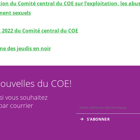
ion du Comité central du COE sur l’exploitation, les abus
ment sexuels
 2022 du Comité central du COE
e des jeudis en noir
ouvelles du COE!
 si vous souhaitez
par courrier