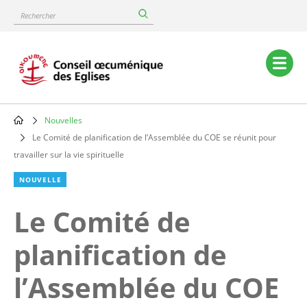
Skip
Rechercher
to
main
content
Main
navigation
Nouvelles
Breadcrumb
Le Comité de planification de l’Assemblée du COE se réunit pour
travailler sur la vie spirituelle
NOUVELLE
Le Comité de
planification de
l’Assemblée du COE