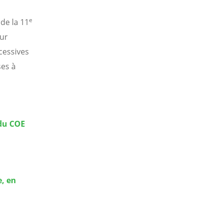
e
de la 11
our
cessives
ses à
du COE
, en