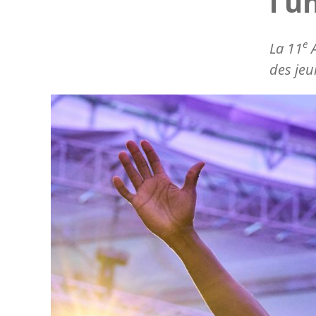
l’u
e
La 11
A
des je
Image