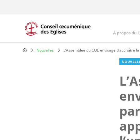
Skip
to
main
content
À propos du 
Main
navig
Nouvelles
L’Assemblée du COE envisage d’accroître la p
Breadcrumb
NOUVELL
L’
env
par
app