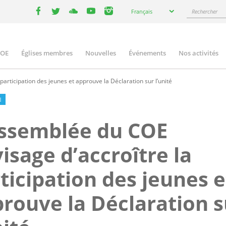
Select
Rechercher
Français
your
facebook
twitter
youtube
youtube
instagram
language
COE
Églises membres
Nouvelles
Événements
Nos activités
ation
articipation des jeunes et approuve la Déclaration sur l’unité
E
Assemblée du COE
isage d’accroître la
ticipation des jeunes e
rouve la Déclaration s