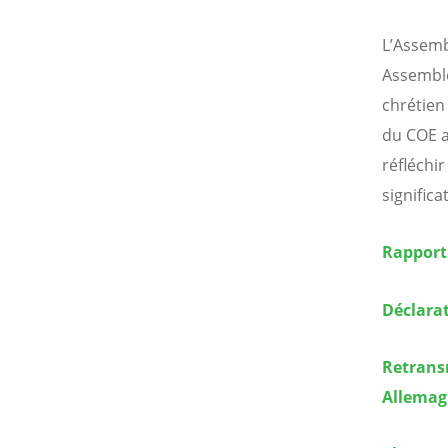
L’Assemb
Assemblée
chrétien
du COE a
réfléchi
significa
Rapport 
Déclarat
Retransm
Allema