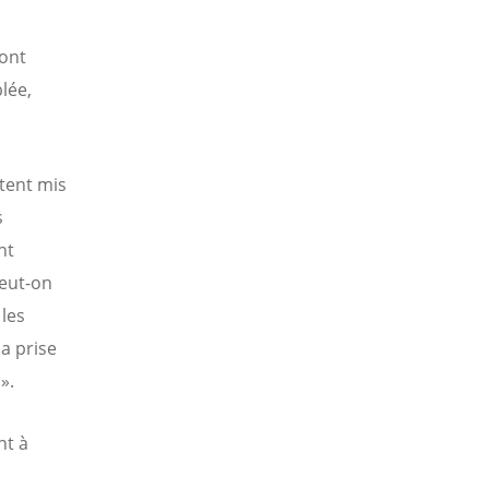
sont
lée,
tent mis
s
nt
peut-on
 les
la prise
».
nt à