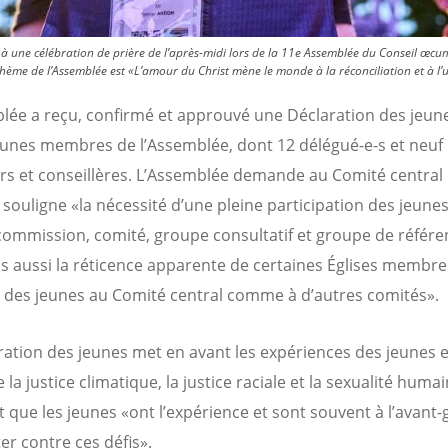
 une célébration de prière de l’après-midi lors de la 11e Assemblée du Conseil œcu
hème de l’Assemblée est «L’amour du Christ mène le monde à la réconciliation et à l’u
lée a reçu, confirmé et approuvé une Déclaration des jeun
eunes membres de l’Assemblée, dont 12 délégué-e-s et neuf
ers et conseillères. L’Assemblée demande au Comité central
t souligne «la nécessité d’une pleine participation des jeune
ommission, comité, groupe consultatif et groupe de référe
s aussi la réticence apparente de certaines Églises membre
es jeunes au Comité central comme à d’autres comités».
ration des jeunes met en avant les expériences des jeunes e
la justice climatique, la justice raciale et la sexualité humai
t que les jeunes «ont l’expérience et sont souvent à l’avant
er contre ces défis».