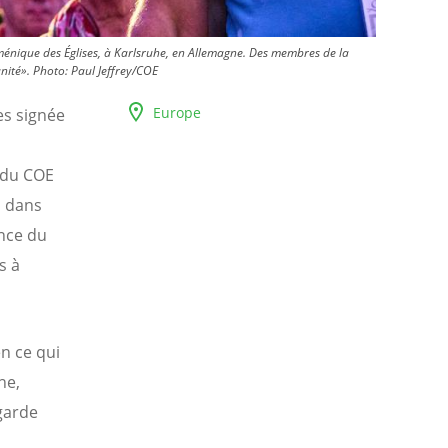
ménique des Églises, à Karlsruhe, en Allemagne. Des membres de la
nité».
Photo:
Paul Jeffrey/COE
Europe
es signée
 du COE
s dans
nce du
s à
n ce qui
ne,
-garde