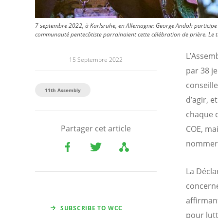
7 septembre 2022, à Karlsruhe, en Allemagne: George Andoh participe à
communauté pentecôtiste parrainaient cette célébration de prière. Le t
L’Assemb
15 Septembre 2022
par 38 j
conseill
11th Assembly
d’agir, e
chaque c
Partager cet article
COE, mai
nommer d
La Décla
concerne 
affirman
SUBSCRIBE TO WCC
pour lutt