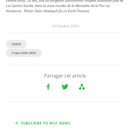
Yanina Avila, 18 ans, fille du dirigeant autochtone Tolupán assassiné José de
Los Santos Sevilla, dans la zone reculée de la Montaña de la Flor au
Honduras.
Photo:
Sean Hawkey/Life on Earth Pictures
24 Octobre 2024
COP29
Triple COPs 2024
Partager cet article
SUBSCRIBE TO WCC NEWS