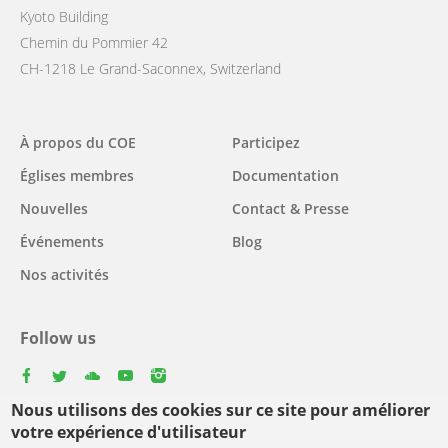
Kyoto Building
Chemin du Pommier 42
CH-1218 Le Grand-Saconnex, Switzerland
Main
À propos du COE
Participez
navigation
Églises membres
Documentation
Nouvelles
Contact & Presse
Événements
Blog
Nos activités
Follow us
facebook
twitter
youtube
youtube
instagram
Nous utilisons des cookies sur ce site pour améliorer
Select
votre expérience d'utilisateur