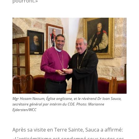
pourront.»
Image
Mgr Hosam Naoum, Église anglicane, et le révérend Dr Ioan Sauca,
secrétaire général par intérim du COE.
Photo:
Marianne
Ejdersten/WCC
Après sa visite en Terre Sainte, Sauca a affirmé:
«L’antisémitisme est condamné sous toutes ses