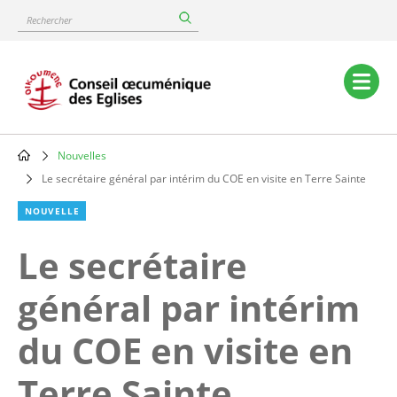
Skip
Rechercher
to
main
content
Main
navigation
Nouvelles
Breadcrumb
Le secrétaire général par intérim du COE en visite en Terre Sainte
NOUVELLE
Le secrétaire
général par intérim
du COE en visite en
Terre Sainte