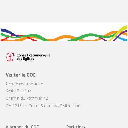
Visiter le COE
Centre œcuménique
Kyoto Building
Chemin du Pommier 42
CH-1218 Le Grand-Saconnex, Switzerland
Main
À propos du COE
Participez