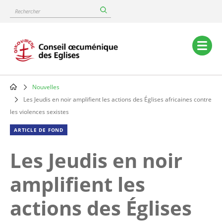
Skip
Rechercher
to
main
content
Main
navigation
Nouvelles
Breadcrumb
Les Jeudis en noir amplifient les actions des Églises africaines contre
les violences sexistes
ARTICLE DE FOND
Les Jeudis en noir
amplifient les
actions des Églises