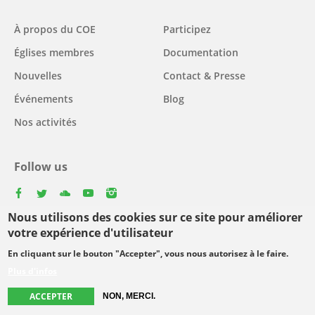
Main
À propos du COE
Participez
navigation
Églises membres
Documentation
Nouvelles
Contact & Presse
Événements
Blog
Nos activités
Follow us
facebook
twitter
youtube
youtube
instagram
Nous utilisons des cookies sur ce site pour améliorer
Select
votre expérience d'utilisateur
your
En cliquant sur le bouton "Accepter", vous nous autorisez à le faire.
Footer
language
© Copyright WCC 2026
Conditions d'utilisation
Plus d'infos
menu
Protection des données personnelles
ACCEPTER
NON, MERCI.