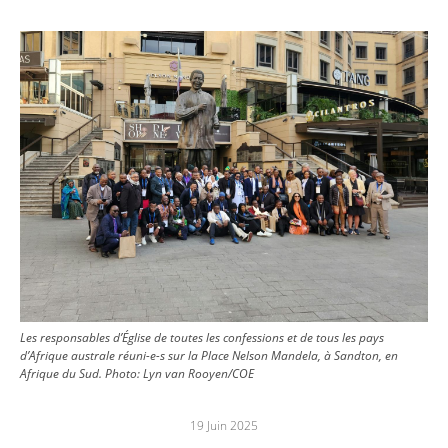
Image
Les responsables d’Église de toutes les confessions et de tous les pays
d’Afrique australe réuni-e-s sur la Place Nelson Mandela, à Sandton, en
Afrique du Sud.
Photo:
Lyn van Rooyen/COE
19 Juin 2025