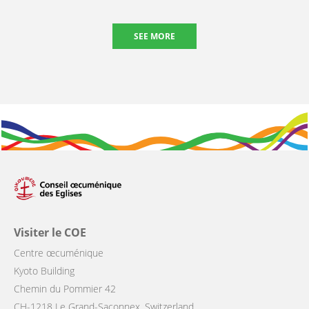
SEE MORE
Visiter le COE
Centre œcuménique
Kyoto Building
Chemin du Pommier 42
CH-1218 Le Grand-Saconnex, Switzerland