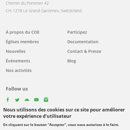
Chemin du Pommier 42
CH-1218 Le Grand-Saconnex, Switzerland
Main
À propos du COE
Participez
navigation
Églises membres
Documentation
Nouvelles
Contact & Presse
Événements
Blog
Nos activités
Follow us
facebook
twitter
youtube
youtube
instagram
Nous utilisons des cookies sur ce site pour améliorer
Select
votre expérience d'utilisateur
your
En cliquant sur le bouton "Accepter", vous nous autorisez à le faire.
Footer
language