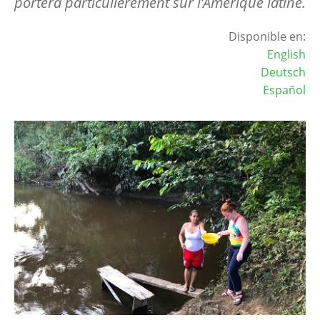
portera particulièrement sur l’Amérique latine.
Disponible en:
English
Deutsch
Español
Image